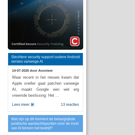
Slechtere security support oudere Android
versies vanwege AI
14-07-2026 door
Anoniem
Waar recent in het nieuws kwam dat
Apple sneller gaat patchen vanwege
AI, maakt Google een wel erg
vreemde beslissing: Het ...
Lees meer
13 reacties
Wat zijn op dit moment de belangrijkste
juridische aandachtspunten voor de inzet
van AI binnen het bedrijf?