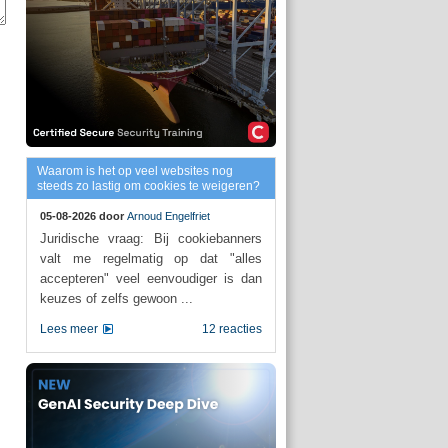
Waarom is het op veel websites nog
steeds zo lastig om cookies te weigeren?
05-08-2026 door
Arnoud Engelfriet
Juridische vraag: Bij cookiebanners
valt me regelmatig op dat "alles
accepteren" veel eenvoudiger is dan
keuzes of zelfs gewoon ...
Lees meer
12 reacties