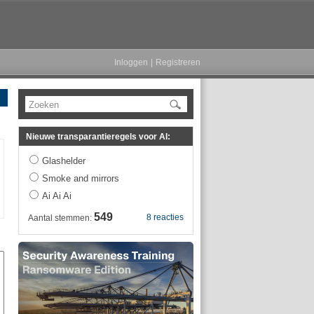
Inloggen
|
Registreren
Zoeken
Nieuwe transparantieregels voor AI:
Glashelder
Smoke and mirrors
Ai Ai Ai
549
8 reacties
Aantal stemmen: