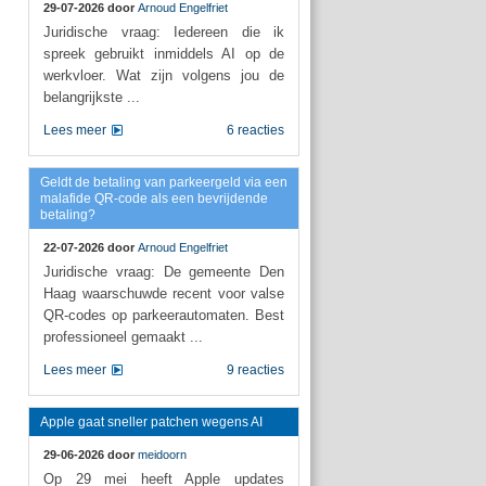
29-07-2026 door
Arnoud Engelfriet
Juridische vraag: Iedereen die ik
spreek gebruikt inmiddels AI op de
werkvloer. Wat zijn volgens jou de
belangrijkste ...
Lees meer
6 reacties
Geldt de betaling van parkeergeld via een
malafide QR-code als een bevrijdende
betaling?
22-07-2026 door
Arnoud Engelfriet
Juridische vraag: De gemeente Den
Haag waarschuwde recent voor valse
QR-codes op parkeerautomaten. Best
professioneel gemaakt ...
Lees meer
9 reacties
Apple gaat sneller patchen wegens AI
29-06-2026 door
meidoorn
Op 29 mei heeft Apple updates