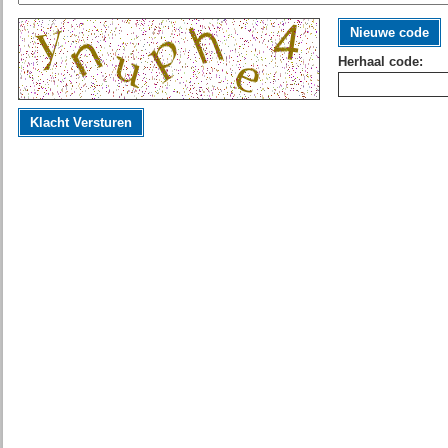
Nieuwe code
Herhaal code:
Klacht Versturen