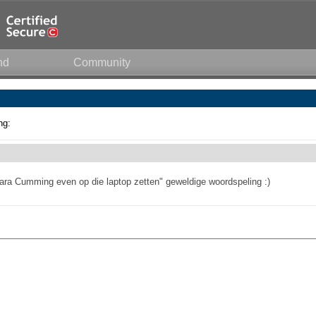
nd
Community
ng:
rbara Cumming even op die laptop zetten" geweldige woordspeling :)