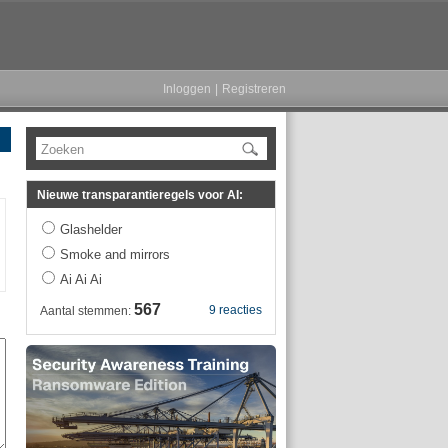
Inloggen
|
Registreren
Zoeken
Nieuwe transparantieregels voor AI:
Glashelder
Smoke and mirrors
Ai Ai Ai
567
9 reacties
Aantal stemmen: