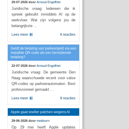
29-07-2026 door
Arnoud Engelfriet
Juridische vraag: Iedereen die ik
spreek gebruikt inmiddels AI op de
werkvloer. Wat zijn volgens jou de
belangrijkste ...
Lees meer
6 reacties
Geldt de betaling van parkeergeld via een
malafide QR-code als een bevrijdende
betaling?
22-07-2026 door
Arnoud Engelfriet
Juridische vraag: De gemeente Den
Haag waarschuwde recent voor valse
QR-codes op parkeerautomaten. Best
professioneel gemaakt ...
Lees meer
9 reacties
Apple gaat sneller patchen wegens AI
29-06-2026 door
meidoorn
Op 29 mei heeft Apple updates