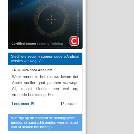
Slechtere security support oudere Android
versies vanwege AI
14-07-2026 door
Anoniem
Waar recent in het nieuws kwam dat
Apple sneller gaat patchen vanwege
AI, maakt Google een wel erg
vreemde beslissing: Het ...
Lees meer
13 reacties
Wat zijn op dit moment de belangrijkste
juridische aandachtspunten voor de inzet
van AI binnen het bedrijf?