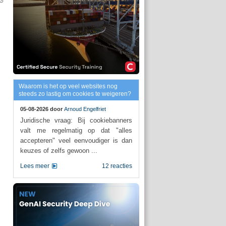
Waarom is het op veel websites nog
steeds zo lastig om cookies te weigeren?
05-08-2026 door
Arnoud Engelfriet
Juridische vraag: Bij cookiebanners
valt me regelmatig op dat "alles
accepteren" veel eenvoudiger is dan
keuzes of zelfs gewoon ...
Lees meer
12 reacties