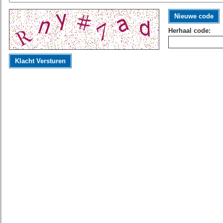
Nieuwe code
Herhaal code:
Klacht Versturen