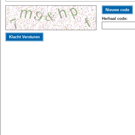
Nieuwe code
Herhaal code:
Klacht Versturen