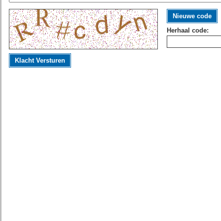
Nieuwe code
Herhaal code:
Klacht Versturen