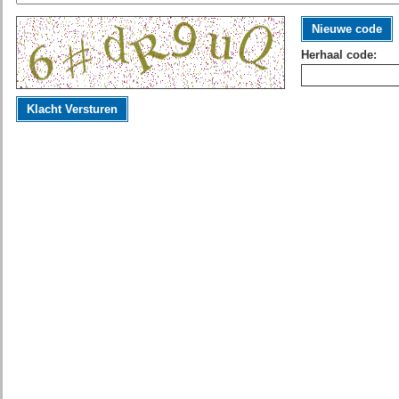
Nieuwe code
Herhaal code:
Klacht Versturen