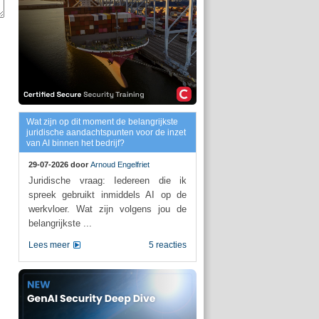
Wat zijn op dit moment de belangrijkste
juridische aandachtspunten voor de inzet
van AI binnen het bedrijf?
29-07-2026 door
Arnoud Engelfriet
Juridische vraag: Iedereen die ik
spreek gebruikt inmiddels AI op de
werkvloer. Wat zijn volgens jou de
belangrijkste ...
Lees meer
5 reacties