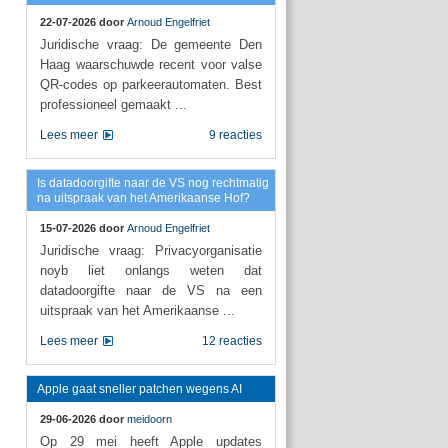
22-07-2026 door
Arnoud Engelfriet
Juridische vraag: De gemeente Den
Haag waarschuwde recent voor valse
QR-codes op parkeerautomaten. Best
professioneel gemaakt ...
Lees meer
9 reacties
Is datadoorgifte naar de VS nog rechtmatig
na uitspraak van het Amerikaanse Hof?
15-07-2026 door
Arnoud Engelfriet
Juridische vraag: Privacyorganisatie
noyb liet onlangs weten dat
datadoorgifte naar de VS na een
uitspraak van het Amerikaanse ...
Lees meer
12 reacties
Apple gaat sneller patchen wegens AI
29-06-2026 door
meidoorn
Op 29 mei heeft Apple updates