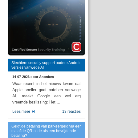
Slechtere security support oudere Android
versies vanwege AI
14-07-2026 door
Anoniem
Waar recent in het nieuws kwam dat
Apple sneller gaat patchen vanwege
AI, maakt Google een wel erg
vreemde beslissing: Het ...
Lees meer
13 reacties
Geldt de betaling van parkeergeld via een
malafide QR-code als een bevrijdende
betaling?