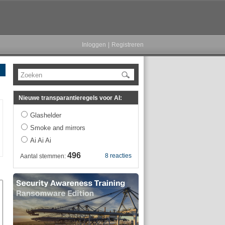
Inloggen
|
Registreren
Zoeken
Nieuwe transparantieregels voor AI:
Glashelder
Smoke and mirrors
Ai Ai Ai
496
8 reacties
Aantal stemmen: