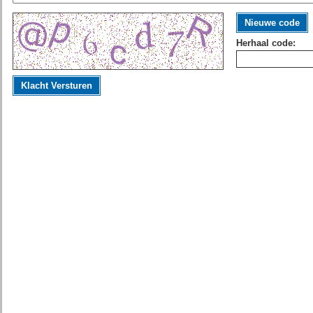
Nieuwe code
Herhaal code:
Klacht Versturen