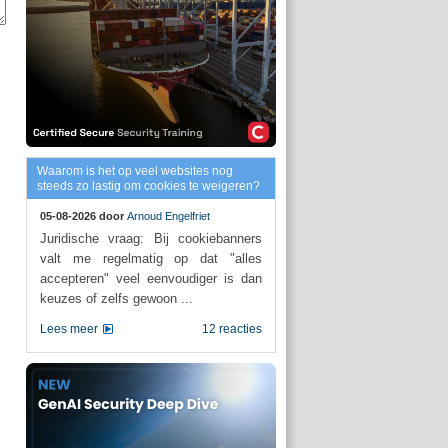
Waarom is het op veel websites nog
steeds zo lastig om cookies te weigeren?
05-08-2026 door
Arnoud Engelfriet
Juridische vraag: Bij cookiebanners
valt me regelmatig op dat "alles
accepteren" veel eenvoudiger is dan
keuzes of zelfs gewoon ...
Lees meer
12 reacties