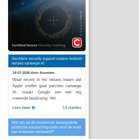
Slechtere security support oudere Android
versies vanwege AI
14-07-2026 door
Anoniem
Waar recent in het nieuws kwam dat
Apple sneller gaat patchen vanwege
AI, maakt Google een wel erg
vreemde beslissing: Het ...
Lees meer
13 reacties
Wat zijn op dit moment de belangrijkste
juridische aandachtspunten voor de inzet
van AI binnen het bedrijf?