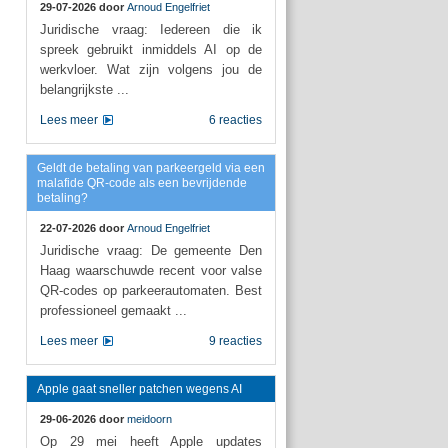
29-07-2026 door
Arnoud Engelfriet
Juridische vraag: Iedereen die ik
spreek gebruikt inmiddels AI op de
werkvloer. Wat zijn volgens jou de
belangrijkste ...
Lees meer
6 reacties
Geldt de betaling van parkeergeld via een
malafide QR-code als een bevrijdende
betaling?
22-07-2026 door
Arnoud Engelfriet
Juridische vraag: De gemeente Den
Haag waarschuwde recent voor valse
QR-codes op parkeerautomaten. Best
professioneel gemaakt ...
Lees meer
9 reacties
Apple gaat sneller patchen wegens AI
29-06-2026 door
meidoorn
Op 29 mei heeft Apple updates