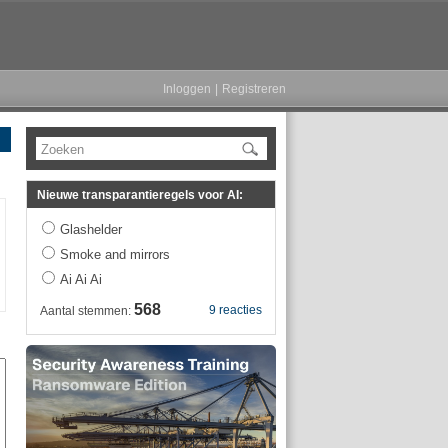
Inloggen
|
Registreren
Zoeken
Nieuwe transparantieregels voor AI:
Glashelder
Smoke and mirrors
Ai Ai Ai
568
9 reacties
Aantal stemmen: