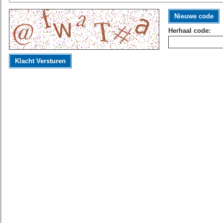
Nieuwe code
Herhaal code:
Klacht Versturen