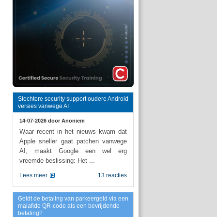
Slechtere security support oudere Android
versies vanwege AI
14-07-2026 door
Anoniem
Waar recent in het nieuws kwam dat
Apple sneller gaat patchen vanwege
AI, maakt Google een wel erg
vreemde beslissing: Het ...
Lees meer
13 reacties
Geldt de betaling van parkeergeld via een
malafide QR-code als een bevrijdende
betaling?