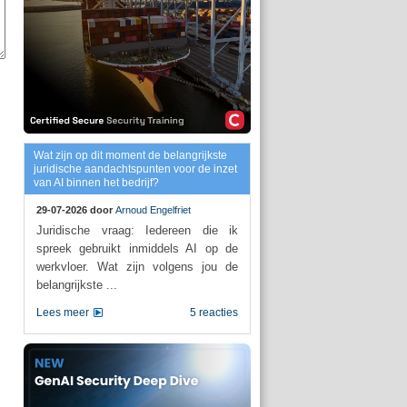
Wat zijn op dit moment de belangrijkste
juridische aandachtspunten voor de inzet
van AI binnen het bedrijf?
29-07-2026 door
Arnoud Engelfriet
Juridische vraag: Iedereen die ik
spreek gebruikt inmiddels AI op de
werkvloer. Wat zijn volgens jou de
belangrijkste ...
Lees meer
5 reacties