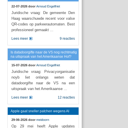
22-07-2026 door
Arnoud Engelfriet
Juridische vraag: De gemeente Den
Haag waarschuwde recent voor valse
QR-codes op parkeerautomaten. Best
professioneel gemaakt ...
Lees meer
9 reacties
Is datadoorgifte naar de VS nog rechtmatig
na uitspraak van het Amerikaanse Hof?
15-07-2026 door
Arnoud Engelfriet
Juridische vraag: Privacyorganisatie
noyb liet onlangs weten dat
datadoorgifte naar de VS na een
uitspraak van het Amerikaanse ...
Lees meer
12 reacties
Apple gaat sneller patchen wegens AI
29-06-2026 door
meidoorn
Op 29 mei heeft Apple updates