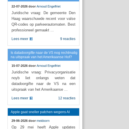
22-07-2026 door
Arnoud Engelfriet
Juridische vraag: De gemeente Den
Haag waarschuwde recent voor valse
QR-codes op parkeerautomaten. Best
professioneel gemaakt ...
Lees meer
9 reacties
Is datadoorgifte naar de VS nog rechtmatig
na uitspraak van het Amerikaanse Hof?
15-07-2026 door
Arnoud Engelfriet
Juridische vraag: Privacyorganisatie
noyb liet onlangs weten dat
datadoorgifte naar de VS na een
uitspraak van het Amerikaanse ...
Lees meer
12 reacties
Apple gaat sneller patchen wegens AI
29-06-2026 door
meidoorn
Op 29 mei heeft Apple updates