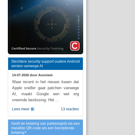
Slechtere security support oudere Android
versies vanwege AI
14-07-2026 door
Anoniem
Waar recent in het nieuws kwam dat
Apple sneller gaat patchen vanwege
AI, maakt Google een wel erg
vreemde beslissing: Het ...
Lees meer
13 reacties
Geldt de betaling van parkeergeld via een
malafide QR-code als een bevrijdende
betaling?