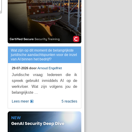
Wat zijn op dit moment de belangrijkste
juridische aandachtspunten voor de inzet
van AI binnen het bedrijf?
29-07-2026 door
Arnoud Engelfriet
Juridische vraag: Iedereen die ik
spreek gebruikt inmiddels AI op de
werkvloer. Wat zijn volgens jou de
belangrijkste ...
Lees meer
5 reacties