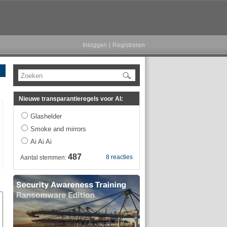
Inloggen
|
Registreren
Zoeken
Nieuwe transparantieregels voor AI:
Glashelder
Smoke and mirrors
Ai Ai Ai
487
8 reacties
Aantal stemmen: