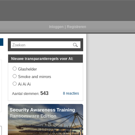
Inloggen
|
Registreren
Zoeken
Nieuwe transparantieregels voor AI:
Glashelder
Smoke and mirrors
Ai Ai Ai
543
8 reacties
Aantal stemmen: