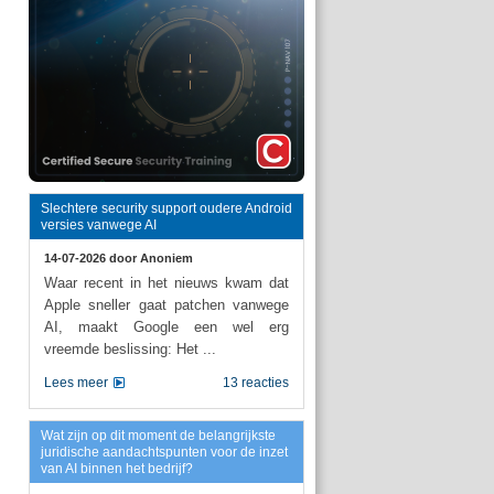
Slechtere security support oudere Android
versies vanwege AI
14-07-2026 door
Anoniem
Waar recent in het nieuws kwam dat
Apple sneller gaat patchen vanwege
AI, maakt Google een wel erg
vreemde beslissing: Het ...
Lees meer
13 reacties
Wat zijn op dit moment de belangrijkste
juridische aandachtspunten voor de inzet
van AI binnen het bedrijf?