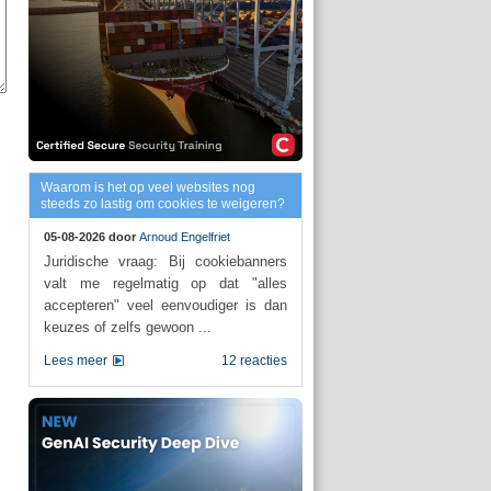
Waarom is het op veel websites nog
steeds zo lastig om cookies te weigeren?
05-08-2026 door
Arnoud Engelfriet
Juridische vraag: Bij cookiebanners
valt me regelmatig op dat "alles
accepteren" veel eenvoudiger is dan
keuzes of zelfs gewoon ...
Lees meer
12 reacties