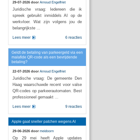
29-07-2026 door
Arnoud Engelfriet
Juridische vraag: Iedereen die ik
spreek gebruikt inmiddels AI op de
werkvloer. Wat zijn volgens jou de
belangrijkste ...
Lees meer
6 reacties
Geldt de betaling van parkeergeld via een
malafide QR-code als een bevrijdende
betaling?
22-07-2026 door
Arnoud Engelfriet
Juridische vraag: De gemeente Den
Haag waarschuwde recent voor valse
QR-codes op parkeerautomaten. Best
professioneel gemaakt ...
Lees meer
9 reacties
Apple gaat sneller patchen wegens AI
29-06-2026 door
meidoorn
Op 29 mei heeft Apple updates