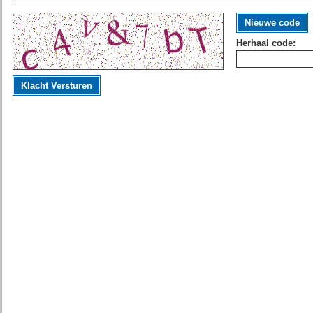
Nieuwe code
Herhaal code:
Klacht Versturen