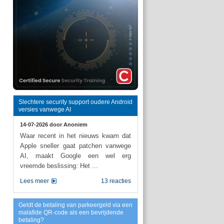
Slechtere security support oudere Android
versies vanwege AI
14-07-2026 door
Anoniem
Waar recent in het nieuws kwam dat
Apple sneller gaat patchen vanwege
AI, maakt Google een wel erg
vreemde beslissing: Het ...
Lees meer
13 reacties
Geldt de betaling van parkeergeld via een
malafide QR-code als een bevrijdende
betaling?