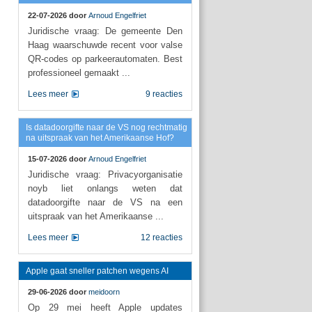
22-07-2026 door
Arnoud Engelfriet
Juridische vraag: De gemeente Den
Haag waarschuwde recent voor valse
QR-codes op parkeerautomaten. Best
professioneel gemaakt ...
Lees meer
9 reacties
Is datadoorgifte naar de VS nog rechtmatig
na uitspraak van het Amerikaanse Hof?
15-07-2026 door
Arnoud Engelfriet
Juridische vraag: Privacyorganisatie
noyb liet onlangs weten dat
datadoorgifte naar de VS na een
uitspraak van het Amerikaanse ...
Lees meer
12 reacties
Apple gaat sneller patchen wegens AI
29-06-2026 door
meidoorn
Op 29 mei heeft Apple updates