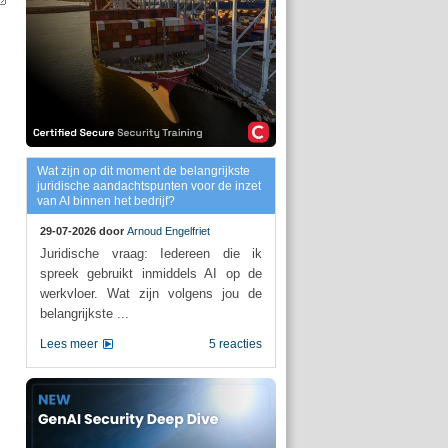
Wat zijn op dit moment de belangrijkste
juridische aandachtspunten voor de inzet
van AI binnen het bedrijf?
29-07-2026 door
Arnoud Engelfriet
Juridische vraag: Iedereen die ik
spreek gebruikt inmiddels AI op de
werkvloer. Wat zijn volgens jou de
belangrijkste ...
Lees meer
5 reacties