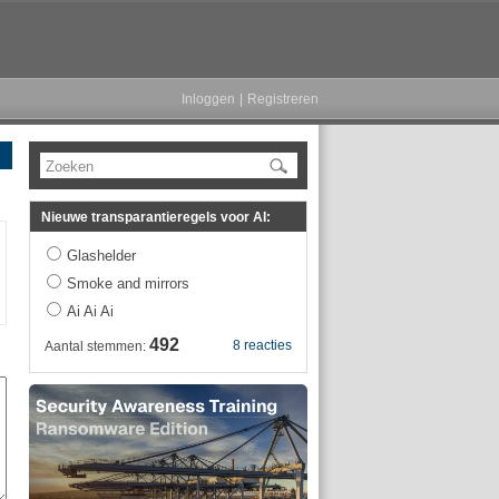
Inloggen
|
Registreren
Zoeken
Nieuwe transparantieregels voor AI:
Glashelder
Smoke and mirrors
Ai Ai Ai
492
8 reacties
Aantal stemmen: