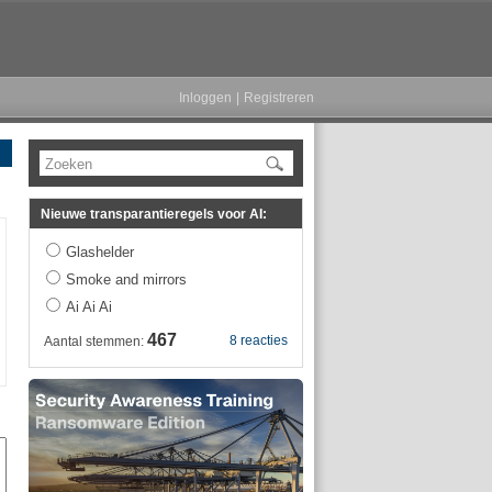
Inloggen
|
Registreren
Zoeken
Nieuwe transparantieregels voor AI:
Glashelder
Smoke and mirrors
Ai Ai Ai
467
8 reacties
Aantal stemmen: