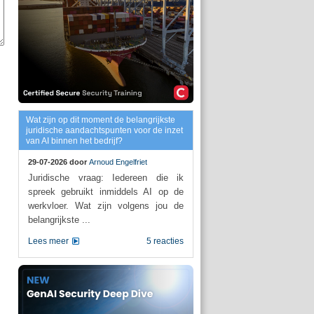
Wat zijn op dit moment de belangrijkste
juridische aandachtspunten voor de inzet
van AI binnen het bedrijf?
29-07-2026 door
Arnoud Engelfriet
Juridische vraag: Iedereen die ik
spreek gebruikt inmiddels AI op de
werkvloer. Wat zijn volgens jou de
belangrijkste ...
Lees meer
5 reacties