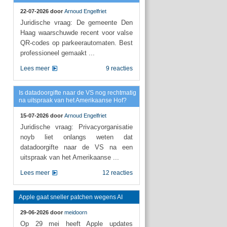
22-07-2026 door
Arnoud Engelfriet
Juridische vraag: De gemeente Den
Haag waarschuwde recent voor valse
QR-codes op parkeerautomaten. Best
professioneel gemaakt ...
Lees meer
9 reacties
Is datadoorgifte naar de VS nog rechtmatig
na uitspraak van het Amerikaanse Hof?
15-07-2026 door
Arnoud Engelfriet
Juridische vraag: Privacyorganisatie
noyb liet onlangs weten dat
datadoorgifte naar de VS na een
uitspraak van het Amerikaanse ...
Lees meer
12 reacties
Apple gaat sneller patchen wegens AI
29-06-2026 door
meidoorn
Op 29 mei heeft Apple updates