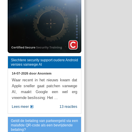
Slechtere security support oudere Android
versies vanwege AI
14-07-2026 door
Anoniem
Waar recent in het nieuws kwam dat
Apple sneller gaat patchen vanwege
AI, maakt Google een wel erg
vreemde beslissing: Het ...
Lees meer
13 reacties
Geldt de betaling van parkeergeld via een
malafide QR-code als een bevrijdende
betaling?