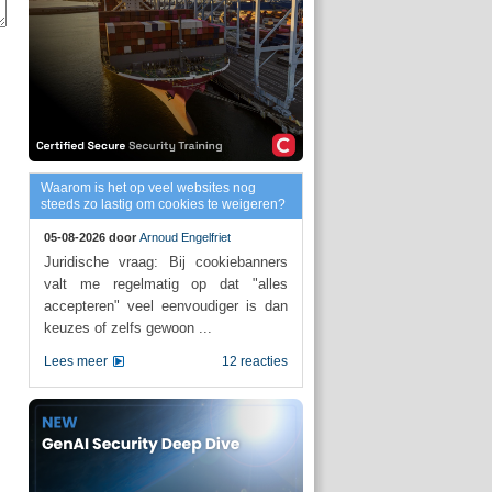
Waarom is het op veel websites nog
steeds zo lastig om cookies te weigeren?
05-08-2026 door
Arnoud Engelfriet
Juridische vraag: Bij cookiebanners
valt me regelmatig op dat "alles
accepteren" veel eenvoudiger is dan
keuzes of zelfs gewoon ...
Lees meer
12 reacties