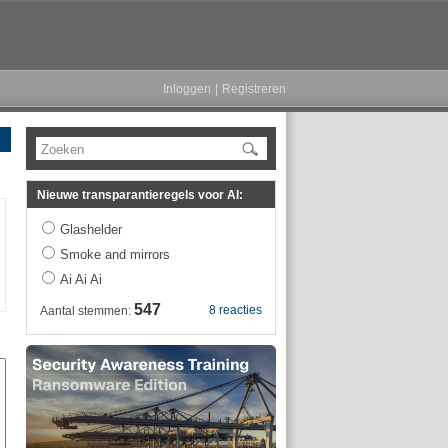
Inloggen
|
Registreren
Zoeken
Nieuwe transparantieregels voor AI:
Glashelder
Smoke and mirrors
Ai Ai Ai
547
8 reacties
Aantal stemmen: