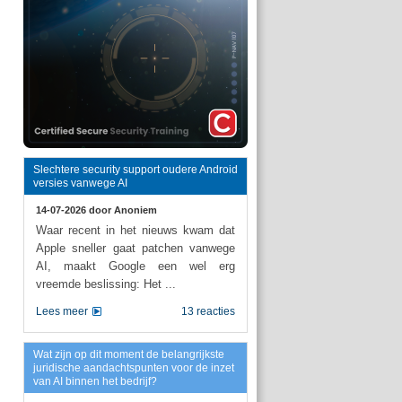
Slechtere security support oudere Android
versies vanwege AI
14-07-2026 door
Anoniem
Waar recent in het nieuws kwam dat
Apple sneller gaat patchen vanwege
AI, maakt Google een wel erg
vreemde beslissing: Het ...
Lees meer
13 reacties
Wat zijn op dit moment de belangrijkste
juridische aandachtspunten voor de inzet
van AI binnen het bedrijf?