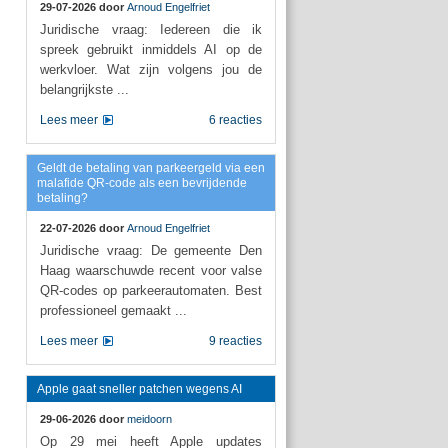
29-07-2026 door
Arnoud Engelfriet
Juridische vraag: Iedereen die ik
spreek gebruikt inmiddels AI op de
werkvloer. Wat zijn volgens jou de
belangrijkste ...
Lees meer
6 reacties
Geldt de betaling van parkeergeld via een
malafide QR-code als een bevrijdende
betaling?
22-07-2026 door
Arnoud Engelfriet
Juridische vraag: De gemeente Den
Haag waarschuwde recent voor valse
QR-codes op parkeerautomaten. Best
professioneel gemaakt ...
Lees meer
9 reacties
Apple gaat sneller patchen wegens AI
29-06-2026 door
meidoorn
Op 29 mei heeft Apple updates