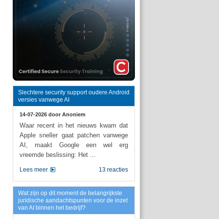
Slechtere security support oudere Android
versies vanwege AI
14-07-2026 door
Anoniem
Waar recent in het nieuws kwam dat
Apple sneller gaat patchen vanwege
AI, maakt Google een wel erg
vreemde beslissing: Het ...
Lees meer
13 reacties
Wat zijn op dit moment de belangrijkste
juridische aandachtspunten voor de inzet
van AI binnen het bedrijf?