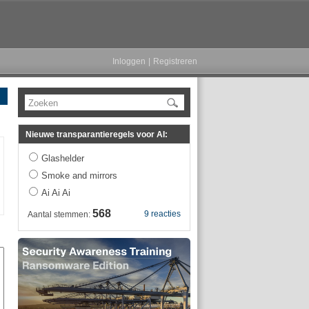
Inloggen
|
Registreren
Zoeken
Nieuwe transparantieregels voor AI:
Glashelder
Smoke and mirrors
Ai Ai Ai
568
9 reacties
Aantal stemmen: