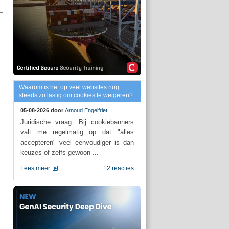
Waarom is het op veel websites nog
steeds zo lastig om cookies te weigeren?
05-08-2026 door
Arnoud Engelfriet
Juridische vraag: Bij cookiebanners
valt me regelmatig op dat "alles
accepteren" veel eenvoudiger is dan
keuzes of zelfs gewoon ...
Lees meer
12 reacties