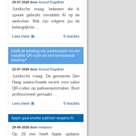
29-07-2026 door
Arnoud Engelfriet
Juridische vraag: Iedereen die ik
spreek gebruikt inmiddels AI op de
werkvloer. Wat zijn volgens jou de
belangrijkste ...
Lees meer
6 reacties
Geldt de betaling van parkeergeld via een
malafide QR-code als een bevrijdende
betaling?
22-07-2026 door
Arnoud Engelfriet
Juridische vraag: De gemeente Den
Haag waarschuwde recent voor valse
QR-codes op parkeerautomaten. Best
professioneel gemaakt ...
Lees meer
9 reacties
Apple gaat sneller patchen wegens AI
29-06-2026 door
meidoorn
Op 29 mei heeft Apple updates