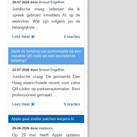
29-07-2026 door
Arnoud Engelfriet
Juridische vraag: Iedereen die ik
spreek gebruikt inmiddels AI op de
werkvloer. Wat zijn volgens jou de
belangrijkste ...
Lees meer
6 reacties
Geldt de betaling van parkeergeld via een
malafide QR-code als een bevrijdende
betaling?
22-07-2026 door
Arnoud Engelfriet
Juridische vraag: De gemeente Den
Haag waarschuwde recent voor valse
QR-codes op parkeerautomaten. Best
professioneel gemaakt ...
Lees meer
9 reacties
Apple gaat sneller patchen wegens AI
29-06-2026 door
meidoorn
Op 29 mei heeft Apple updates