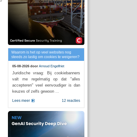
Waarom is het op veel websites nog
steeds zo lastig om cookies te weigeren?
05-08-2026 door
Arnoud Engelfriet
Juridische vraag: Bij cookiebanners
valt me regelmatig op dat "alles
accepteren" veel eenvoudiger is dan
keuzes of zelfs gewoon ...
Lees meer
12 reacties