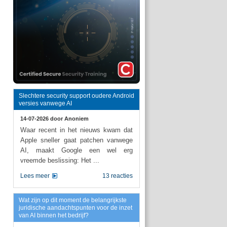
Slechtere security support oudere Android
versies vanwege AI
14-07-2026 door
Anoniem
Waar recent in het nieuws kwam dat
Apple sneller gaat patchen vanwege
AI, maakt Google een wel erg
vreemde beslissing: Het ...
Lees meer
13 reacties
Wat zijn op dit moment de belangrijkste
juridische aandachtspunten voor de inzet
van AI binnen het bedrijf?