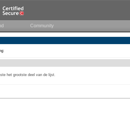
nd
Community
ng:
te het grootste deel van de lijst.