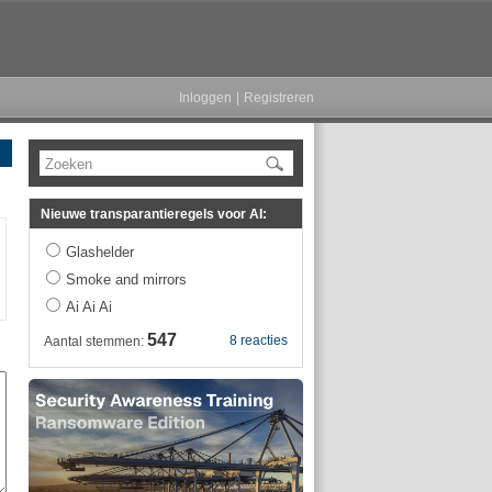
Inloggen
|
Registreren
Zoeken
Nieuwe transparantieregels voor AI:
Glashelder
Smoke and mirrors
Ai Ai Ai
547
8 reacties
Aantal stemmen: