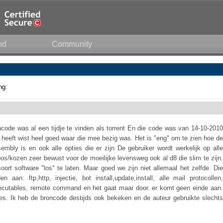
nd
Community
ng:
ode was al een tijdje te vinden als torrent En die code was van 14-10-2010
heeft wist heel goed waar die mee bezig was. Het is "eng" om te zien hoe de
embly is en ook alle opties die er zijn De gebruiker wordt werkelijk op alle
s/kozen zeer bewust voor de moeilijke levensweg ook al d8 die slim te zijn.
oort software "los" te laten. Maar goed we zijn niet allemaal het zelfde. Die
aan: ftp,http, injectie, bot install,update,install, alle mail protocollen,
executables, remote command en het gaat maar door..er komt geen einde aan.
les. Ik heb de broncode destijds ook bekeken en de auteur gebruikte slechts