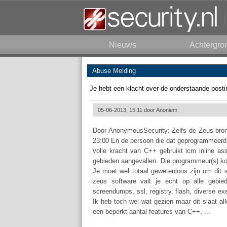
Nieuws
Achtergro
Abuse Melding
Je hebt een klacht over de onderstaande posti
05-06-2013, 15:11 door
Anoniem
Door AnonymousSecurity: Zelfs de Zeus bronc
23:00 En de persoon die dat geprogrammeerd 
volle kracht van C++ gebruikt icm inline ass
gebieden aangevallen. Die programmeur(s) koo
Je moet wel totaal gewetenloos zijn om dit s
zeus software valt je echt op alle gebieden 
screendumps, ssl, registry, flash, diverse 
Ik heb toch wel wat gezien maar dit slaat al
een beperkt aantal features van C++, ...