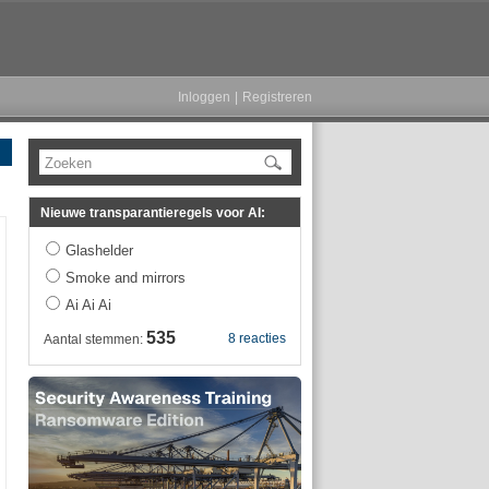
Inloggen
|
Registreren
Zoeken
Nieuwe transparantieregels voor AI:
Glashelder
Smoke and mirrors
Ai Ai Ai
535
8 reacties
Aantal stemmen: