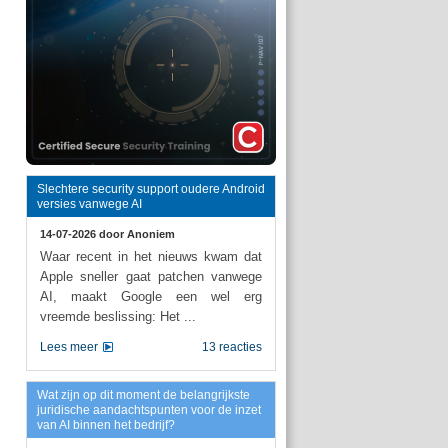
Slechtere security support oudere Android
versies vanwege AI
14-07-2026 door
Anoniem
Waar recent in het nieuws kwam dat
Apple sneller gaat patchen vanwege
AI, maakt Google een wel erg
vreemde beslissing: Het ...
Lees meer
13 reacties
Wat zijn op dit moment de belangrijkste
juridische aandachtspunten voor de inzet
van AI binnen het bedrijf?