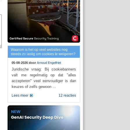
Waarom is het op veel websites nog
steeds zo lastig om cookies te weigeren?
05-08-2026 door
Arnoud Engelfriet
Juridische vraag: Bij cookiebanners
valt me regelmatig op dat "alles
accepteren" veel eenvoudiger is dan
keuzes of zelfs gewoon ...
Lees meer
12 reacties