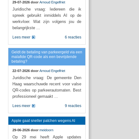
29-07-2026 door
Arnoud Engelfriet
Juridische vraag: Iedereen die ik
spreek gebruikt inmiddels AI op de
werkvloer. Wat zijn volgens jou de
belangrijkste ...
Lees meer
6 reacties
Geldt de betaling van parkeergeld via een
malafide QR-code als een bevrijdende
betaling?
22-07-2026 door
Arnoud Engelfriet
Juridische vraag: De gemeente Den
Haag waarschuwde recent voor valse
QR-codes op parkeerautomaten. Best
professioneel gemaakt ...
Lees meer
9 reacties
Apple gaat sneller patchen wegens AI
29-06-2026 door
meidoorn
Op 29 mei heeft Apple updates