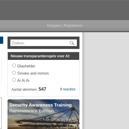
Inloggen
|
Registreren
Zoeken
Nieuwe transparantieregels voor AI:
Glashelder
Smoke and mirrors
Ai Ai Ai
547
8 reacties
Aantal stemmen: