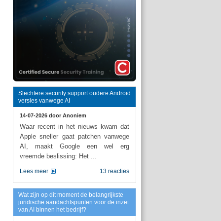
Slechtere security support oudere Android
versies vanwege AI
14-07-2026 door
Anoniem
Waar recent in het nieuws kwam dat
Apple sneller gaat patchen vanwege
AI, maakt Google een wel erg
vreemde beslissing: Het ...
Lees meer
13 reacties
Wat zijn op dit moment de belangrijkste
juridische aandachtspunten voor de inzet
van AI binnen het bedrijf?