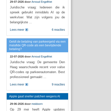
29-07-2026 door
Arnoud Engelfriet
Juridische vraag: Iedereen die ik
spreek gebruikt inmiddels AI op de
werkvloer. Wat zijn volgens jou de
belangrijkste ...
Lees meer
6 reacties
Geldt de betaling van parkeergeld via een
malafide QR-code als een bevrijdende
betaling?
22-07-2026 door
Arnoud Engelfriet
Juridische vraag: De gemeente Den
Haag waarschuwde recent voor valse
QR-codes op parkeerautomaten. Best
professioneel gemaakt ...
Lees meer
9 reacties
Apple gaat sneller patchen wegens AI
29-06-2026 door
meidoorn
Op 29 mei heeft Apple updates