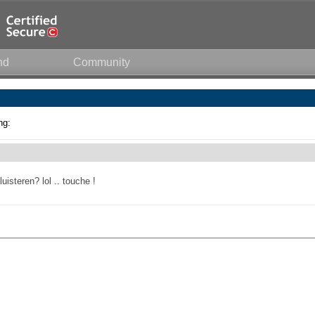
nd
Community
ng:
isteren? lol .. touche !