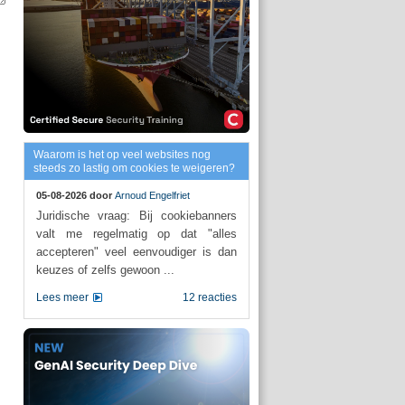
Waarom is het op veel websites nog
steeds zo lastig om cookies te weigeren?
05-08-2026 door
Arnoud Engelfriet
Juridische vraag: Bij cookiebanners
valt me regelmatig op dat "alles
accepteren" veel eenvoudiger is dan
keuzes of zelfs gewoon ...
Lees meer
12 reacties