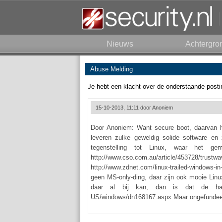
Nieuws
Achtergro
Abuse Melding
Je hebt een klacht over de onderstaande posti
15-10-2013, 11:11 door
Anoniem
Door Anoniem: Want secure boot, daarvan he
leveren zulke geweldig solide software en 
tegenstelling tot Linux, waar het gem
http://www.cso.com.au/article/453728/trustw
http://www.zdnet.com/linux-trailed-windows-
geen MS-only-ding, daar zijn ook mooie Linu
daar al bij kan, dan is dat de hardwa
US/windows/dn168167.aspx Maar ongefundeerd 