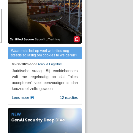
Waarom is het op veel websites nog
steeds zo lastig om cookies te weigeren?
05-08-2026 door
Arnoud Engelfriet
Juridische vraag: Bij cookiebanners
valt me regelmatig op dat "alles
accepteren" veel eenvoudiger is dan
keuzes of zelfs gewoon ...
Lees meer
12 reacties