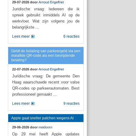
29-07-2026 door
Arnoud Engelfriet
Juridische vraag: Iedereen die ik
spreek gebruikt inmiddels AI op de
werkvloer. Wat zijn volgens jou de
belangrijkste ...
Lees meer
6 reacties
Geldt de betaling van parkeergeld via een
malafide QR-code als een bevrijdende
betaling?
22-07-2026 door
Arnoud Engelfriet
Juridische vraag: De gemeente Den
Haag waarschuwde recent voor valse
QR-codes op parkeerautomaten. Best
professioneel gemaakt ...
Lees meer
9 reacties
Apple gaat sneller patchen wegens AI
29-06-2026 door
meidoorn
Op 29 mei heeft Apple updates