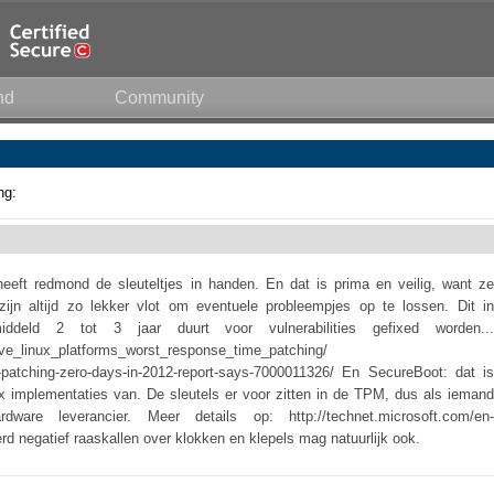
nd
Community
ng:
eft redmond de sleuteltjes in handen. En dat is prima en veilig, want ze
zijn altijd zo lekker vlot om eventuele probleempjes op te lossen. Dit in
iddeld 2 tot 3 jaar duurt voor vulnerabilities gefixed worden...
ave_linux_platforms_worst_response_time_patching/
in-patching-zero-days-in-2012-report-says-7000011326/ En SecureBoot: dat is
x implementaties van. De sleutels er voor zitten in de TPM, dus als iemand
re leverancier. Meer details op: http://technet.microsoft.com/en-
negatief raaskallen over klokken en klepels mag natuurlijk ook.