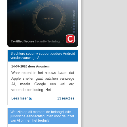
Slechtere security support oudere Android
versies vanwege AI
14-07-2026 door
Anoniem
Waar recent in het nieuws kwam dat
Apple sneller gaat patchen vanwege
AI, maakt Google een wel erg
vreemde beslissing: Het ...
Lees meer
13 reacties
Wat zijn op dit moment de belangrijkste
juridische aandachtspunten voor de inzet
van AI binnen het bedrijf?