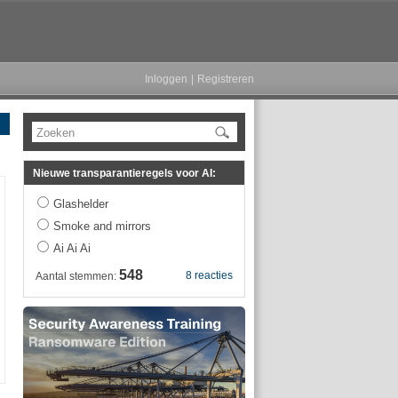
Inloggen
|
Registreren
Zoeken
Nieuwe transparantieregels voor AI:
Glashelder
Smoke and mirrors
Ai Ai Ai
548
8 reacties
Aantal stemmen: