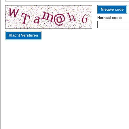
Nieuwe code
Herhaal code:
Klacht Versturen