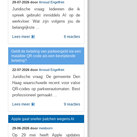
29-07-2026 door
Arnoud Engelfriet
Juridische vraag: Iedereen die ik
spreek gebruikt inmiddels AI op de
werkvloer. Wat zijn volgens jou de
belangrijkste ...
Lees meer
6 reacties
Geldt de betaling van parkeergeld via een
malafide QR-code als een bevrijdende
betaling?
22-07-2026 door
Arnoud Engelfriet
Juridische vraag: De gemeente Den
Haag waarschuwde recent voor valse
QR-codes op parkeerautomaten. Best
professioneel gemaakt ...
Lees meer
9 reacties
Apple gaat sneller patchen wegens AI
29-06-2026 door
meidoorn
Op 29 mei heeft Apple updates