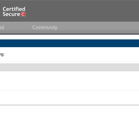
nd
Community
ng: