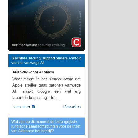
Slechtere security support oudere Android
versies vanwege AI
14-07-2026 door
Anoniem
Waar recent in het nieuws kwam dat
Apple sneller gaat patchen vanwege
AI, maakt Google een wel erg
vreemde beslissing: Het ...
Lees meer
13 reacties
Wat zijn op dit moment de belangrijkste
juridische aandachtspunten voor de inzet
van AI binnen het bedrijf?