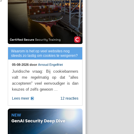
Waarom is het op veel websites nog
steeds zo lastig om cookies te weigeren?
05-08-2026 door
Arnoud Engelfriet
Juridische vraag: Bij cookiebanners
valt me regelmatig op dat "alles
accepteren" veel eenvoudiger is dan
keuzes of zelfs gewoon ...
Lees meer
12 reacties