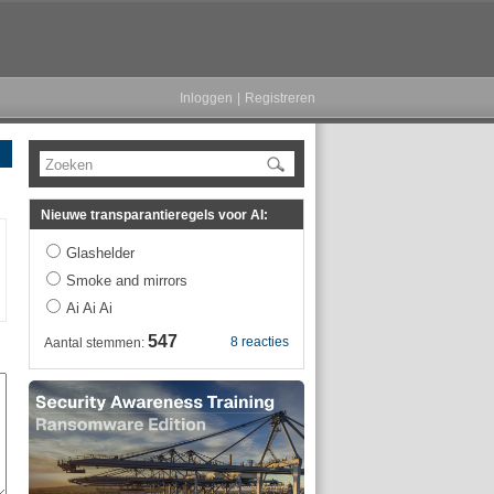
Inloggen
|
Registreren
Zoeken
Nieuwe transparantieregels voor AI:
Glashelder
Smoke and mirrors
Ai Ai Ai
547
8 reacties
Aantal stemmen: