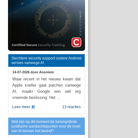
Slechtere security support oudere Android
versies vanwege AI
14-07-2026 door
Anoniem
Waar recent in het nieuws kwam dat
Apple sneller gaat patchen vanwege
AI, maakt Google een wel erg
vreemde beslissing: Het ...
Lees meer
13 reacties
Wat zijn op dit moment de belangrijkste
juridische aandachtspunten voor de inzet
van AI binnen het bedrijf?