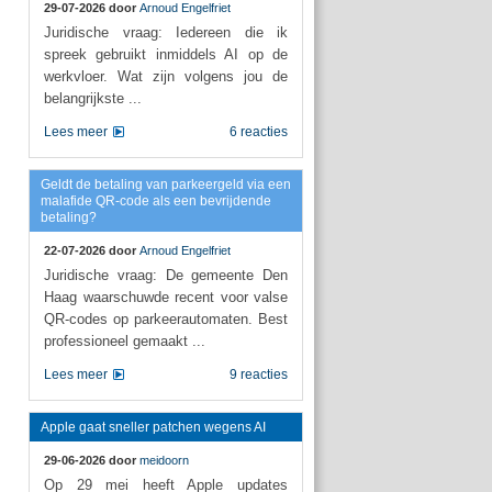
29-07-2026 door
Arnoud Engelfriet
Juridische vraag: Iedereen die ik
spreek gebruikt inmiddels AI op de
werkvloer. Wat zijn volgens jou de
belangrijkste ...
Lees meer
6 reacties
Geldt de betaling van parkeergeld via een
malafide QR-code als een bevrijdende
betaling?
22-07-2026 door
Arnoud Engelfriet
Juridische vraag: De gemeente Den
Haag waarschuwde recent voor valse
QR-codes op parkeerautomaten. Best
professioneel gemaakt ...
Lees meer
9 reacties
Apple gaat sneller patchen wegens AI
29-06-2026 door
meidoorn
Op 29 mei heeft Apple updates