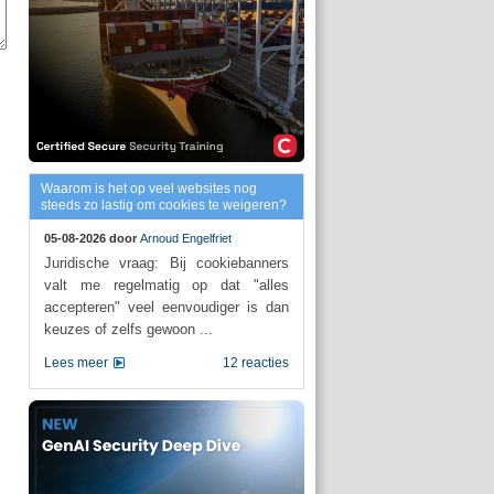
Waarom is het op veel websites nog
steeds zo lastig om cookies te weigeren?
05-08-2026 door
Arnoud Engelfriet
Juridische vraag: Bij cookiebanners
valt me regelmatig op dat "alles
accepteren" veel eenvoudiger is dan
keuzes of zelfs gewoon ...
Lees meer
12 reacties