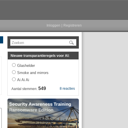
Inloggen
|
Registreren
Zoeken
Nieuwe transparantieregels voor AI:
Glashelder
Smoke and mirrors
Ai Ai Ai
549
8 reacties
Aantal stemmen: