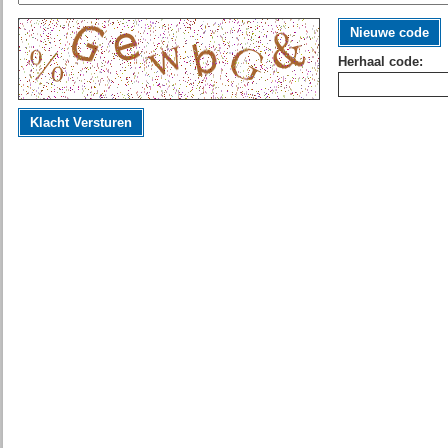
Nieuwe code
Herhaal code:
Klacht Versturen