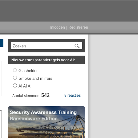
Inloggen
|
Registreren
Zoeken
Nieuwe transparantieregels voor AI:
Glashelder
Smoke and mirrors
Ai Ai Ai
542
8 reacties
Aantal stemmen: