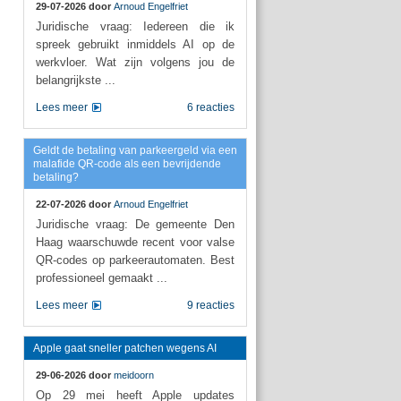
29-07-2026 door
Arnoud Engelfriet
Juridische vraag: Iedereen die ik
spreek gebruikt inmiddels AI op de
werkvloer. Wat zijn volgens jou de
belangrijkste ...
Lees meer
6 reacties
Geldt de betaling van parkeergeld via een
malafide QR-code als een bevrijdende
betaling?
22-07-2026 door
Arnoud Engelfriet
Juridische vraag: De gemeente Den
Haag waarschuwde recent voor valse
QR-codes op parkeerautomaten. Best
professioneel gemaakt ...
Lees meer
9 reacties
Apple gaat sneller patchen wegens AI
29-06-2026 door
meidoorn
Op 29 mei heeft Apple updates