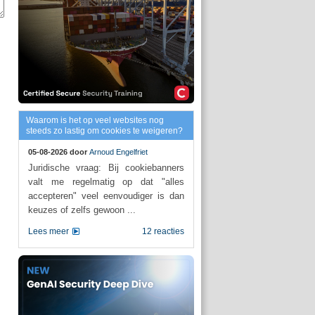
Waarom is het op veel websites nog
steeds zo lastig om cookies te weigeren?
05-08-2026 door
Arnoud Engelfriet
Juridische vraag: Bij cookiebanners
valt me regelmatig op dat "alles
accepteren" veel eenvoudiger is dan
keuzes of zelfs gewoon ...
Lees meer
12 reacties