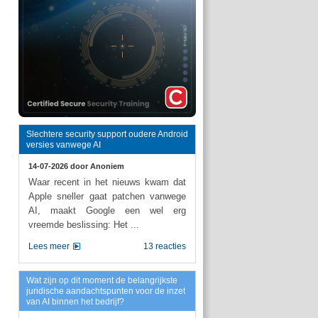
Slechtere security support oudere Android
versies vanwege AI
14-07-2026 door
Anoniem
Waar recent in het nieuws kwam dat
Apple sneller gaat patchen vanwege
AI, maakt Google een wel erg
vreemde beslissing: Het ...
Lees meer
13 reacties
Wat zijn op dit moment de belangrijkste
juridische aandachtspunten voor de inzet
van AI binnen het bedrijf?