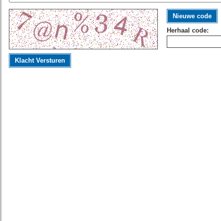
Nieuwe code
Herhaal code:
Klacht Versturen