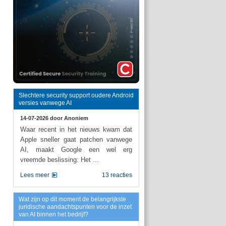
Slechtere security support oudere Android
versies vanwege AI
14-07-2026 door
Anoniem
Waar recent in het nieuws kwam dat
Apple sneller gaat patchen vanwege
AI, maakt Google een wel erg
vreemde beslissing: Het ...
Lees meer
13 reacties
Wat zijn op dit moment de belangrijkste
juridische aandachtspunten voor de inzet
van AI binnen het bedrijf?