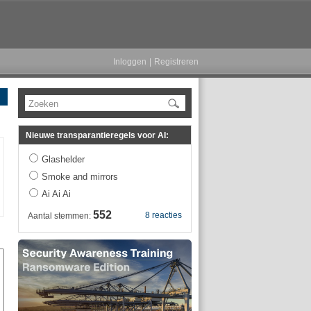
Inloggen
|
Registreren
Zoeken
Nieuwe transparantieregels voor AI:
Glashelder
Smoke and mirrors
Ai Ai Ai
552
8 reacties
Aantal stemmen: