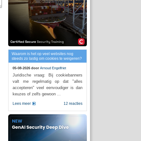
Waarom is het op veel websites nog
steeds zo lastig om cookies te weigeren?
05-08-2026 door
Arnoud Engelfriet
Juridische vraag: Bij cookiebanners
valt me regelmatig op dat "alles
accepteren" veel eenvoudiger is dan
keuzes of zelfs gewoon ...
Lees meer
12 reacties