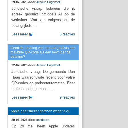
29-07-2026 door
Arnoud Engelfriet
Juridische vraag: Iedereen die ik
spreek gebruikt inmiddels AI op de
werkvloer. Wat zijn volgens jou de
belangrijkste ...
Lees meer
6 reacties
Geldt de betaling van parkeergeld via een
malafide QR-code als een bevrijdende
betaling?
22-07-2026 door
Arnoud Engelfriet
Juridische vraag: De gemeente Den
Haag waarschuwde recent voor valse
QR-codes op parkeerautomaten. Best
professioneel gemaakt ...
Lees meer
9 reacties
Apple gaat sneller patchen wegens AI
29-06-2026 door
meidoorn
Op 29 mei heeft Apple updates