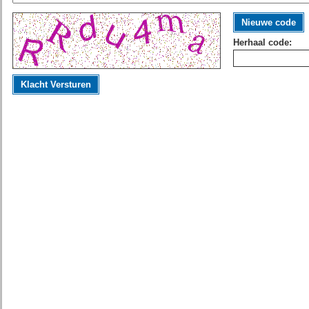
Nieuwe code
Herhaal code:
Klacht Versturen