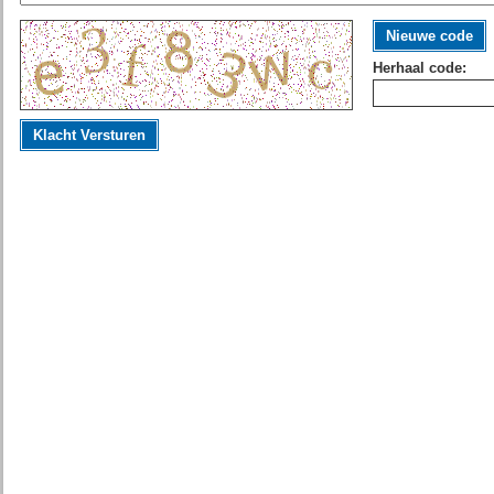
Nieuwe code
Herhaal code:
Klacht Versturen