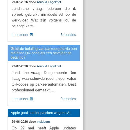
29-07-2026 door
Arnoud Engelfriet
Juridische vraag: Iedereen die ik
spreek gebruikt inmiddels AI op de
werkvloer. Wat zijn volgens jou de
belangrijkste ...
Lees meer
6 reacties
Geldt de betaling van parkeergeld via een
malafide QR-code als een bevrijdende
betaling?
22-07-2026 door
Arnoud Engelfriet
Juridische vraag: De gemeente Den
Haag waarschuwde recent voor valse
QR-codes op parkeerautomaten. Best
professioneel gemaakt ...
Lees meer
9 reacties
Apple gaat sneller patchen wegens AI
29-06-2026 door
meidoorn
Op 29 mei heeft Apple updates