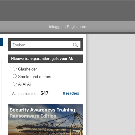
Inloggen
|
Registreren
Zoeken
Nieuwe transparantieregels voor AI:
Glashelder
Smoke and mirrors
Ai Ai Ai
547
8 reacties
Aantal stemmen: