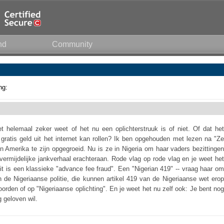
nd
Community
ng:
et helemaal zeker weet of het nu een oplichterstruuk is of niet. Of dat het
gratis geld uit het internet kan rollen? Ik ben opgehouden met lezen na "Ze
n Amerika te zijn opgegroeid. Nu is ze in Nigeria om haar vaders bezittingen
vermijdelijke jankverhaal erachteraan. Rode vlag op rode vlag en je weet het
Dit is een klassieke "advance fee fraud". Een "Nigerian 419" -- vraag haar om
 de Nigeriaanse politie, die kunnen artikel 419 van de Nigeriaanse wet erop
orden of op "Nigeriaanse oplichting". En je weet het nu zelf ook: Je bent nog
g geloven wil.