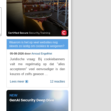
Waarom is het op veel websites nog
steeds zo lastig om cookies te weigeren?
05-08-2026 door
Arnoud Engelfriet
Juridische vraag: Bij cookiebanners
valt me regelmatig op dat "alles
accepteren" veel eenvoudiger is dan
keuzes of zelfs gewoon ...
Lees meer
12 reacties