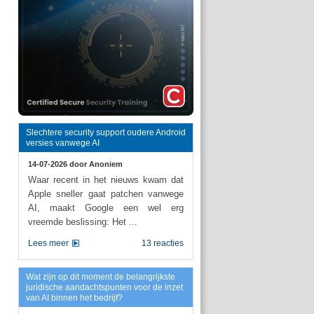
Slechtere security support oudere Android
versies vanwege AI
14-07-2026 door
Anoniem
Waar recent in het nieuws kwam dat
Apple sneller gaat patchen vanwege
AI, maakt Google een wel erg
vreemde beslissing: Het ...
Lees meer
13 reacties
Wat zijn op dit moment de belangrijkste
juridische aandachtspunten voor de inzet
van AI binnen het bedrijf?