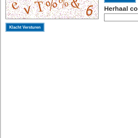
Herhaal co
Klacht Versturen