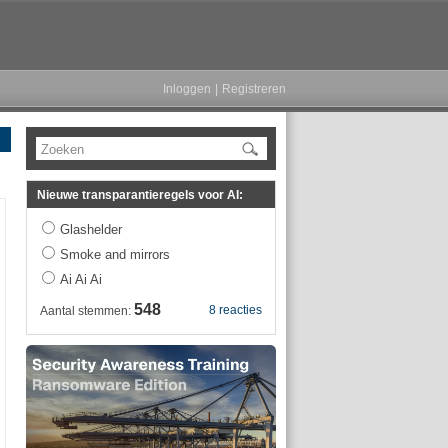
Inloggen
|
Registreren
Zoeken
Nieuwe transparantieregels voor AI:
Glashelder
Smoke and mirrors
Ai Ai Ai
548
8 reacties
Aantal stemmen: