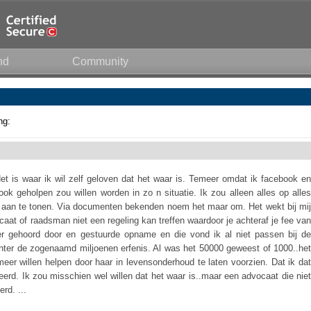
nd
Community
ng:
 Het is waar ik wil zelf geloven dat het waar is. Temeer omdat ik facebook en
 geholpen zou willen worden in zo n situatie. Ik zou alleen alles op alles
 en aan te tonen. Via documenten bekenden noem het maar om. Het wekt bij mij
caat of raadsman niet een regeling kan treffen waardoor je achteraf je fee van
er gehoord door en gestuurde opname en die vond ik al niet passen bij de
rachter de zogenaamd miljoenen erfenis. Al was het 50000 geweest of 1000..het
 meer willen helpen door haar in levensonderhoud te laten voorzien. Dat ik dat
leerd. Ik zou misschien wel willen dat het waar is..maar een advocaat die niet
erd. ...