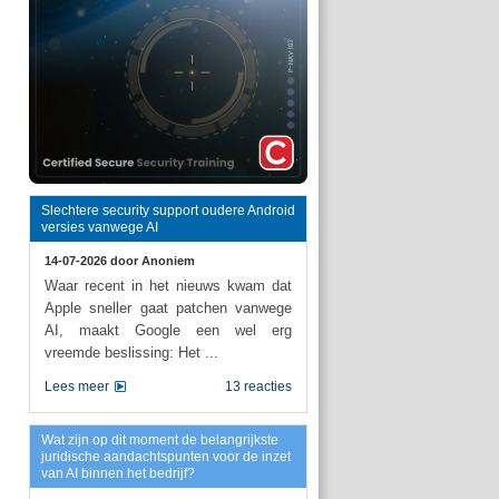
Slechtere security support oudere Android
versies vanwege AI
14-07-2026 door
Anoniem
Waar recent in het nieuws kwam dat
Apple sneller gaat patchen vanwege
AI, maakt Google een wel erg
vreemde beslissing: Het ...
Lees meer
13 reacties
Wat zijn op dit moment de belangrijkste
juridische aandachtspunten voor de inzet
van AI binnen het bedrijf?