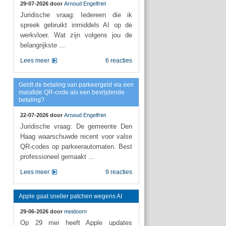
29-07-2026 door
Arnoud Engelfriet
Juridische vraag: Iedereen die ik
spreek gebruikt inmiddels AI op de
werkvloer. Wat zijn volgens jou de
belangrijkste ...
Lees meer
6 reacties
Geldt de betaling van parkeergeld via een
malafide QR-code als een bevrijdende
betaling?
22-07-2026 door
Arnoud Engelfriet
Juridische vraag: De gemeente Den
Haag waarschuwde recent voor valse
QR-codes op parkeerautomaten. Best
professioneel gemaakt ...
Lees meer
9 reacties
Apple gaat sneller patchen wegens AI
29-06-2026 door
meidoorn
Op 29 mei heeft Apple updates