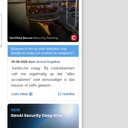
Waarom is het op veel websites nog
steeds zo lastig om cookies te weigeren?
05-08-2026 door
Arnoud Engelfriet
Juridische vraag: Bij cookiebanners
valt me regelmatig op dat "alles
accepteren" veel eenvoudiger is dan
keuzes of zelfs gewoon ...
Lees meer
12 reacties