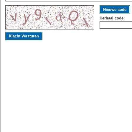
Nieuwe code
Herhaal code:
Klacht Versturen