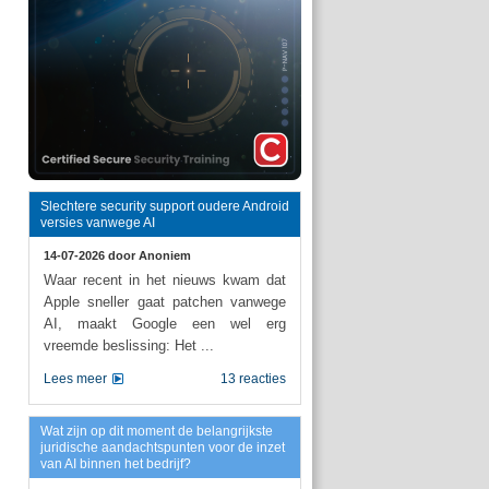
Slechtere security support oudere Android
versies vanwege AI
14-07-2026 door
Anoniem
Waar recent in het nieuws kwam dat
Apple sneller gaat patchen vanwege
AI, maakt Google een wel erg
vreemde beslissing: Het ...
Lees meer
13 reacties
Wat zijn op dit moment de belangrijkste
juridische aandachtspunten voor de inzet
van AI binnen het bedrijf?