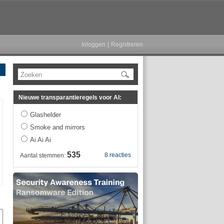
Inloggen
|
Registreren
Zoeken
Nieuwe transparantieregels voor AI:
Glashelder
Smoke and mirrors
Ai Ai Ai
535
8 reacties
Aantal stemmen: