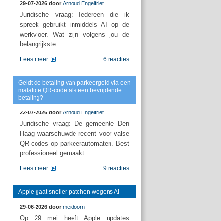
29-07-2026 door
Arnoud Engelfriet
Juridische vraag: Iedereen die ik
spreek gebruikt inmiddels AI op de
werkvloer. Wat zijn volgens jou de
belangrijkste ...
Lees meer
6 reacties
Geldt de betaling van parkeergeld via een
malafide QR-code als een bevrijdende
betaling?
22-07-2026 door
Arnoud Engelfriet
Juridische vraag: De gemeente Den
Haag waarschuwde recent voor valse
QR-codes op parkeerautomaten. Best
professioneel gemaakt ...
Lees meer
9 reacties
Apple gaat sneller patchen wegens AI
29-06-2026 door
meidoorn
Op 29 mei heeft Apple updates