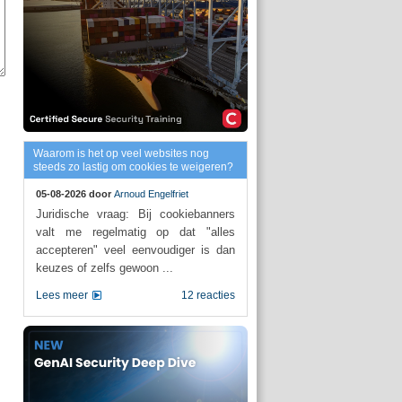
Waarom is het op veel websites nog
steeds zo lastig om cookies te weigeren?
05-08-2026 door
Arnoud Engelfriet
Juridische vraag: Bij cookiebanners
valt me regelmatig op dat "alles
accepteren" veel eenvoudiger is dan
keuzes of zelfs gewoon ...
Lees meer
12 reacties