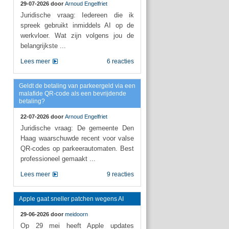
29-07-2026 door
Arnoud Engelfriet
Juridische vraag: Iedereen die ik
spreek gebruikt inmiddels AI op de
werkvloer. Wat zijn volgens jou de
belangrijkste ...
Lees meer
6 reacties
Geldt de betaling van parkeergeld via een
malafide QR-code als een bevrijdende
betaling?
22-07-2026 door
Arnoud Engelfriet
Juridische vraag: De gemeente Den
Haag waarschuwde recent voor valse
QR-codes op parkeerautomaten. Best
professioneel gemaakt ...
Lees meer
9 reacties
Apple gaat sneller patchen wegens AI
29-06-2026 door
meidoorn
Op 29 mei heeft Apple updates