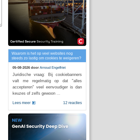
Waarom is het op veel websites nog
steeds zo lastig om cookies te weigeren?
05-08-2026 door
Arnoud Engelfriet
Juridische vraag: Bij cookiebanners
valt me regelmatig op dat "alles
accepteren" veel eenvoudiger is dan
keuzes of zelfs gewoon ...
Lees meer
12 reacties