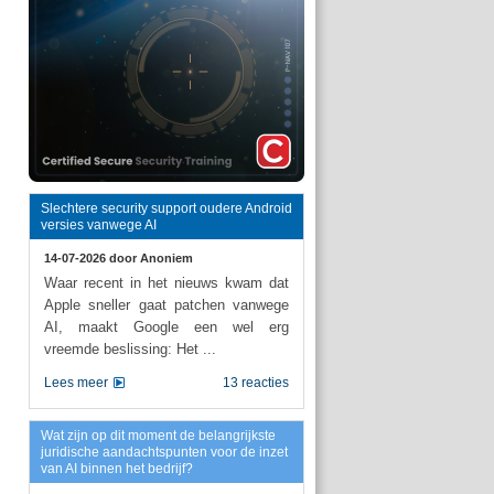
Slechtere security support oudere Android
versies vanwege AI
14-07-2026 door
Anoniem
Waar recent in het nieuws kwam dat
Apple sneller gaat patchen vanwege
AI, maakt Google een wel erg
vreemde beslissing: Het ...
Lees meer
13 reacties
Wat zijn op dit moment de belangrijkste
juridische aandachtspunten voor de inzet
van AI binnen het bedrijf?