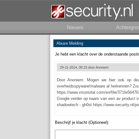
Nieuws
Achtergro
Abuse Melding
Je hebt een klacht over de onderstaande posti
29-11-2014, 00:15 door
Anoniem
Door Anoniem: Mogen we hier ook op de
overheidsspyware/malware al herkennen? Zou fij
https://www.virustotal.com/en/file/371fe56
Google verder op naam van een av product in 
shadowtech - gh0st https://www.security.nl
Beschrijf je klacht (Optioneel):