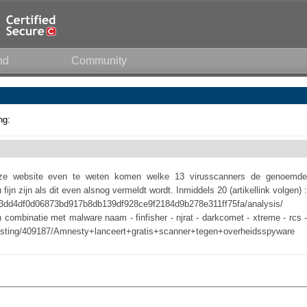
nd
Community
ng:
ze website even te weten komen welke 13 virusscanners de genoemde
n zijn als dit even alsnog vermeldt wordt. Inmiddels 20 (artikellink volgen) :
4763dd4df0d06873bd917b8db139df928ce9f2184d9b278e311ff75fa/analysis/
combinatie met malware naam - finfisher - njrat - darkcomet - xtreme - rcs -
/posting/409187/Amnesty+lanceert+gratis+scanner+tegen+overheidsspyware