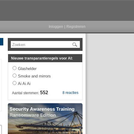
Inloggen
|
Registreren
Zoeken
Nieuwe transparantieregels voor AI:
Glashelder
Smoke and mirrors
Ai Ai Ai
552
8 reacties
Aantal stemmen: