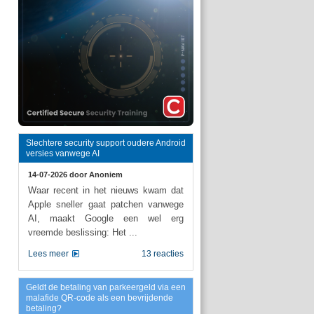
Slechtere security support oudere Android
versies vanwege AI
14-07-2026 door
Anoniem
Waar recent in het nieuws kwam dat
Apple sneller gaat patchen vanwege
AI, maakt Google een wel erg
vreemde beslissing: Het ...
Lees meer
13 reacties
Geldt de betaling van parkeergeld via een
malafide QR-code als een bevrijdende
betaling?