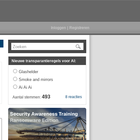
Inloggen
|
Registreren
Zoeken
Nieuwe transparantieregels voor AI:
Glashelder
Smoke and mirrors
Ai Ai Ai
493
8 reacties
Aantal stemmen: