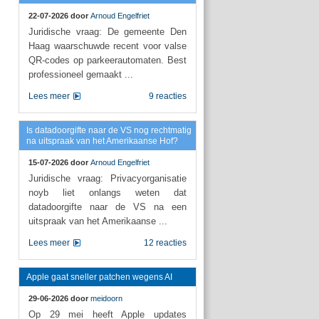
22-07-2026 door
Arnoud Engelfriet
Juridische vraag: De gemeente Den
Haag waarschuwde recent voor valse
QR-codes op parkeerautomaten. Best
professioneel gemaakt ...
Lees meer
9 reacties
Is datadoorgifte naar de VS nog rechtmatig
na uitspraak van het Amerikaanse Hof?
15-07-2026 door
Arnoud Engelfriet
Juridische vraag: Privacyorganisatie
noyb liet onlangs weten dat
datadoorgifte naar de VS na een
uitspraak van het Amerikaanse ...
Lees meer
12 reacties
Apple gaat sneller patchen wegens AI
29-06-2026 door
meidoorn
Op 29 mei heeft Apple updates