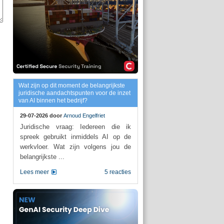
Wat zijn op dit moment de belangrijkste
juridische aandachtspunten voor de inzet
van AI binnen het bedrijf?
29-07-2026 door
Arnoud Engelfriet
Juridische vraag: Iedereen die ik
spreek gebruikt inmiddels AI op de
werkvloer. Wat zijn volgens jou de
belangrijkste ...
Lees meer
5 reacties