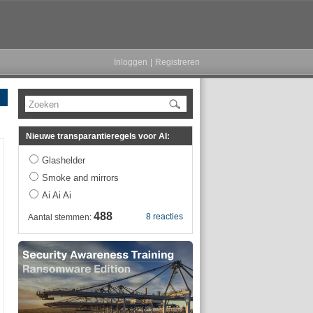
Inloggen
|
Registreren
Zoeken
Nieuwe transparantieregels voor AI:
Glashelder
Smoke and mirrors
Ai Ai Ai
488
8 reacties
Aantal stemmen: