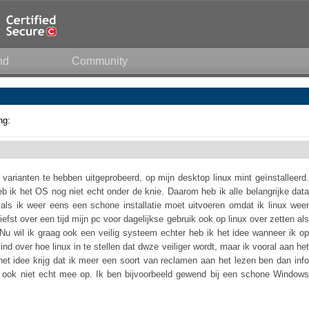
nd
Community
ng:
 varianten te hebben uitgeprobeerd, op mijn desktop linux mint geïnstalleerd.
heb ik het OS nog niet echt onder de knie. Daarom heb ik alle belangrijke data
 als ik weer eens een schone installatie moet uitvoeren omdat ik linux weer
liefst over een tijd mijn pc voor dagelijkse gebruik ook op linux over zetten als
Nu wil ik graag ook een veilig systeem echter heb ik het idee wanneer ik op
ind over hoe linux in te stellen dat dwze veiliger wordt, maar ik vooral aan het
 het idee krijg dat ik meer een soort van reclamen aan het lezen ben dan info
k ook niet echt mee op. Ik ben bijvoorbeeld gewend bij een schone Windows