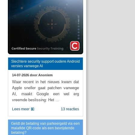
Slechtere security support oudere Android
versies vanwege AI
14-07-2026 door
Anoniem
Waar recent in het nieuws kwam dat
Apple sneller gaat patchen vanwege
AI, maakt Google een wel erg
vreemde beslissing: Het ...
Lees meer
13 reacties
Geldt de betaling van parkeergeld via een
malafide QR-code als een bevrijdende
betaling?