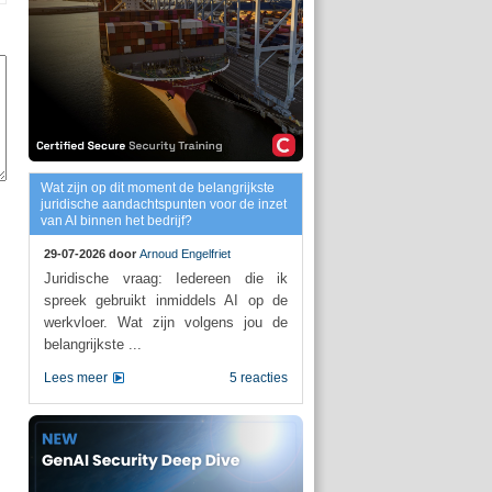
Wat zijn op dit moment de belangrijkste
juridische aandachtspunten voor de inzet
van AI binnen het bedrijf?
29-07-2026 door
Arnoud Engelfriet
Juridische vraag: Iedereen die ik
spreek gebruikt inmiddels AI op de
werkvloer. Wat zijn volgens jou de
belangrijkste ...
Lees meer
5 reacties