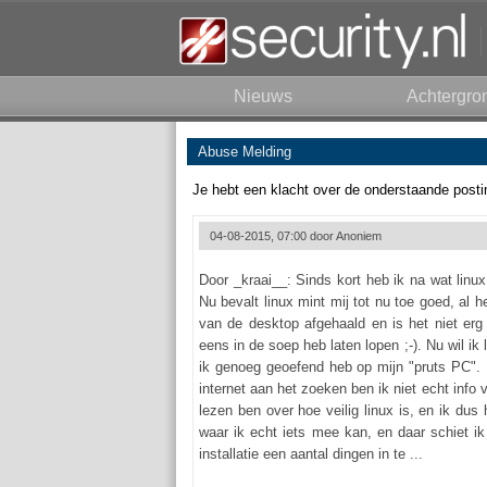
Nieuws
Achtergro
Abuse Melding
Je hebt een klacht over de onderstaande posti
04-08-2015, 07:00 door
Anoniem
Door _kraai__: Sinds kort heb ik na wat linux
Nu bevalt linux mint mij tot nu toe goed, al 
van de desktop afgehaald en is het niet erg
eens in de soep heb laten lopen ;-). Nu wil ik 
ik genoeg geoefend heb op mijn "pruts PC". 
internet aan het zoeken ben ik niet echt info v
lezen ben over hoe veilig linux is, en ik dus
waar ik echt iets mee kan, en daar schiet i
installatie een aantal dingen in te ...