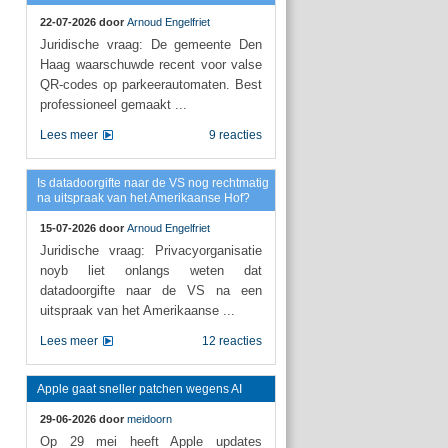
22-07-2026 door
Arnoud Engelfriet
Juridische vraag: De gemeente Den
Haag waarschuwde recent voor valse
QR-codes op parkeerautomaten. Best
professioneel gemaakt ...
Lees meer
9 reacties
Is datadoorgifte naar de VS nog rechtmatig
na uitspraak van het Amerikaanse Hof?
15-07-2026 door
Arnoud Engelfriet
Juridische vraag: Privacyorganisatie
noyb liet onlangs weten dat
datadoorgifte naar de VS na een
uitspraak van het Amerikaanse ...
Lees meer
12 reacties
Apple gaat sneller patchen wegens AI
29-06-2026 door
meidoorn
Op 29 mei heeft Apple updates