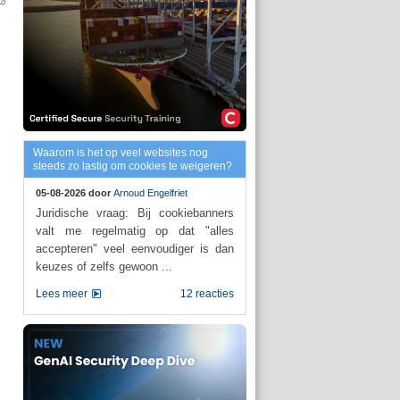
Waarom is het op veel websites nog
steeds zo lastig om cookies te weigeren?
05-08-2026 door
Arnoud Engelfriet
Juridische vraag: Bij cookiebanners
valt me regelmatig op dat "alles
accepteren" veel eenvoudiger is dan
keuzes of zelfs gewoon ...
Lees meer
12 reacties