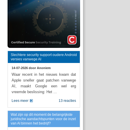
Slechtere security support oudere Android
versies vanwege AI
14-07-2026 door
Anoniem
Waar recent in het nieuws kwam dat
Apple sneller gaat patchen vanwege
AI, maakt Google een wel erg
vreemde beslissing: Het ...
Lees meer
13 reacties
Wat zijn op dit moment de belangrijkste
juridische aandachtspunten voor de inzet
van AI binnen het bedrijf?