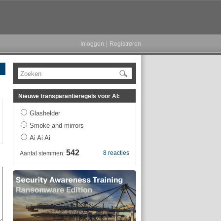
Inloggen
|
Registreren
Zoeken
Nieuwe transparantieregels voor AI:
Glashelder
Smoke and mirrors
Ai Ai Ai
542
8 reacties
Aantal stemmen: