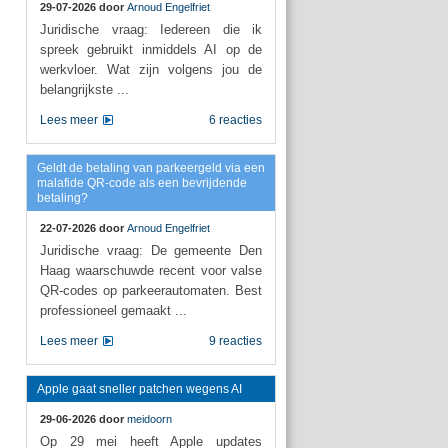
29-07-2026 door
Arnoud Engelfriet
Juridische vraag: Iedereen die ik
spreek gebruikt inmiddels AI op de
werkvloer. Wat zijn volgens jou de
belangrijkste ...
Lees meer
6 reacties
Geldt de betaling van parkeergeld via een
malafide QR-code als een bevrijdende
betaling?
22-07-2026 door
Arnoud Engelfriet
Juridische vraag: De gemeente Den
Haag waarschuwde recent voor valse
QR-codes op parkeerautomaten. Best
professioneel gemaakt ...
Lees meer
9 reacties
Apple gaat sneller patchen wegens AI
29-06-2026 door
meidoorn
Op 29 mei heeft Apple updates