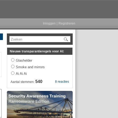
Inloggen
|
Registreren
Zoeken
Nieuwe transparantieregels voor AI:
Glashelder
Smoke and mirrors
Ai Ai Ai
540
8 reacties
Aantal stemmen: