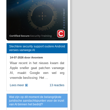
Slechtere security support oudere Android
versies vanwege AI
14-07-2026 door
Anoniem
Waar recent in het nieuws kwam dat
Apple sneller gaat patchen vanwege
AI, maakt Google een wel erg
vreemde beslissing: Het ...
Lees meer
13 reacties
Wat zijn op dit moment de belangrijkste
juridische aandachtspunten voor de inzet
van AI binnen het bedrijf?