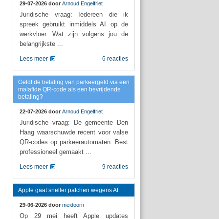
29-07-2026 door
Arnoud Engelfriet
Juridische vraag: Iedereen die ik
spreek gebruikt inmiddels AI op de
werkvloer. Wat zijn volgens jou de
belangrijkste ...
Lees meer
6 reacties
Geldt de betaling van parkeergeld via een
malafide QR-code als een bevrijdende
betaling?
22-07-2026 door
Arnoud Engelfriet
Juridische vraag: De gemeente Den
Haag waarschuwde recent voor valse
QR-codes op parkeerautomaten. Best
professioneel gemaakt ...
Lees meer
9 reacties
Apple gaat sneller patchen wegens AI
29-06-2026 door
meidoorn
Op 29 mei heeft Apple updates