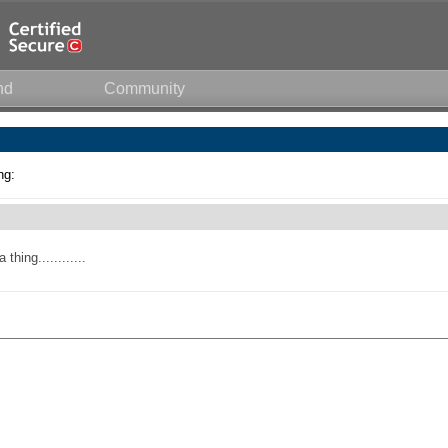
nd
Community
ng:
hing............