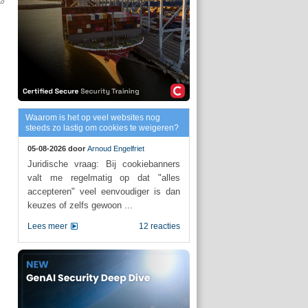
Waarom is het op veel websites nog
steeds zo lastig om cookies te weigeren?
05-08-2026 door
Arnoud Engelfriet
Juridische vraag: Bij cookiebanners
valt me regelmatig op dat "alles
accepteren" veel eenvoudiger is dan
keuzes of zelfs gewoon ...
Lees meer
12 reacties