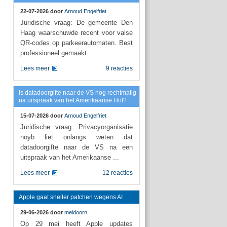
22-07-2026 door
Arnoud Engelfriet
Juridische vraag: De gemeente Den
Haag waarschuwde recent voor valse
QR-codes op parkeerautomaten. Best
professioneel gemaakt ...
Lees meer
9 reacties
Is datadoorgifte naar de VS nog rechtmatig
na uitspraak van het Amerikaanse Hof?
15-07-2026 door
Arnoud Engelfriet
Juridische vraag: Privacyorganisatie
noyb liet onlangs weten dat
datadoorgifte naar de VS na een
uitspraak van het Amerikaanse ...
Lees meer
12 reacties
Apple gaat sneller patchen wegens AI
29-06-2026 door
meidoorn
Op 29 mei heeft Apple updates