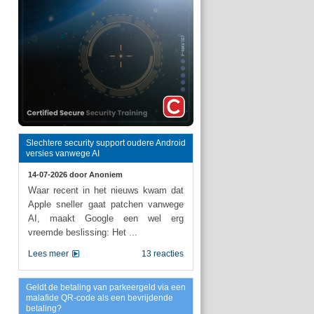
Slechtere security support oudere Android
versies vanwege AI
14-07-2026 door
Anoniem
Waar recent in het nieuws kwam dat
Apple sneller gaat patchen vanwege
AI, maakt Google een wel erg
vreemde beslissing: Het ...
Lees meer
13 reacties
Geldt de betaling van parkeergeld via een
malafide QR-code als een bevrijdende
betaling?