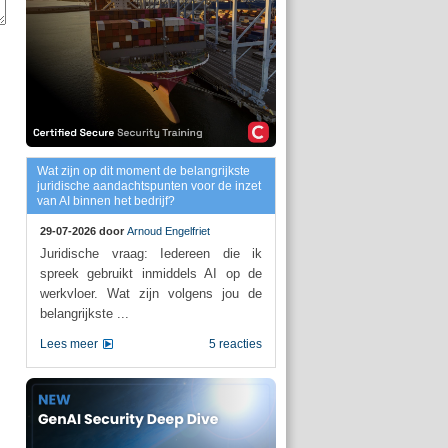
Wat zijn op dit moment de belangrijkste
juridische aandachtspunten voor de inzet
van AI binnen het bedrijf?
29-07-2026 door
Arnoud Engelfriet
Juridische vraag: Iedereen die ik
spreek gebruikt inmiddels AI op de
werkvloer. Wat zijn volgens jou de
belangrijkste ...
Lees meer
5 reacties