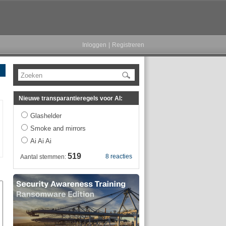
Inloggen
|
Registreren
Zoeken
Nieuwe transparantieregels voor AI:
Glashelder
Smoke and mirrors
Ai Ai Ai
519
8 reacties
Aantal stemmen: