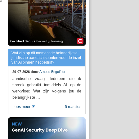
Wat zijn op dit moment de belangrijkste
juridische aandachtspunten voor de inzet
van AI binnen het bedrijf?
29-07-2026 door
Arnoud Engelfriet
Juridische vraag: Iedereen die ik
spreek gebruikt inmiddels AI op de
werkvloer. Wat zijn volgens jou de
belangrijkste ...
Lees meer
5 reacties