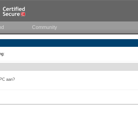
nd
Community
ng:
e PC aan?