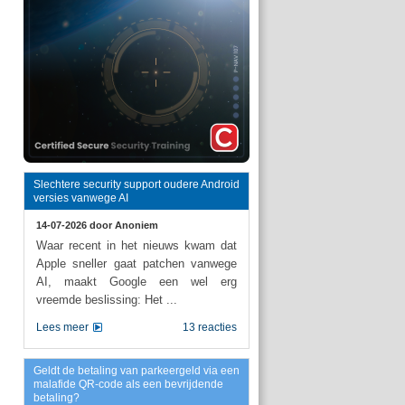
Slechtere security support oudere Android
versies vanwege AI
14-07-2026 door
Anoniem
Waar recent in het nieuws kwam dat
Apple sneller gaat patchen vanwege
AI, maakt Google een wel erg
vreemde beslissing: Het ...
Lees meer
13 reacties
Geldt de betaling van parkeergeld via een
malafide QR-code als een bevrijdende
betaling?