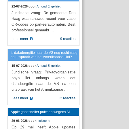
22-07-2026 door
Arnoud Engelfriet
Juridische vraag: De gemeente Den
Haag waarschuwde recent voor valse
QR-codes op parkeerautomaten. Best
professioneel gemaakt ...
Lees meer
9 reacties
Is datadoorgifte naar de VS nog rechtmatig
na uitspraak van het Amerikaanse Hof?
15-07-2026 door
Arnoud Engelfriet
Juridische vraag: Privacyorganisatie
noyb liet onlangs weten dat
datadoorgifte naar de VS na een
uitspraak van het Amerikaanse ...
Lees meer
12 reacties
Apple gaat sneller patchen wegens AI
29-06-2026 door
meidoorn
Op 29 mei heeft Apple updates