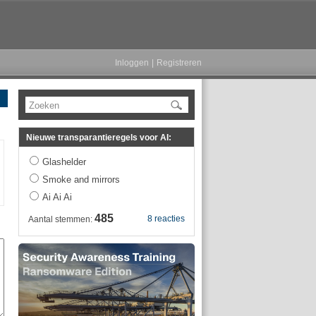
Inloggen
|
Registreren
Zoeken
Nieuwe transparantieregels voor AI:
Glashelder
Smoke and mirrors
Ai Ai Ai
485
8 reacties
Aantal stemmen: