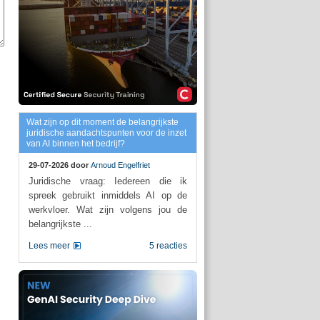
Wat zijn op dit moment de belangrijkste
juridische aandachtspunten voor de inzet
van AI binnen het bedrijf?
29-07-2026 door
Arnoud Engelfriet
Juridische vraag: Iedereen die ik
spreek gebruikt inmiddels AI op de
werkvloer. Wat zijn volgens jou de
belangrijkste ...
Lees meer
5 reacties