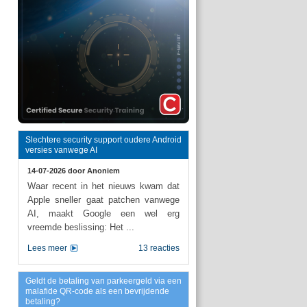
Slechtere security support oudere Android
versies vanwege AI
14-07-2026 door
Anoniem
Waar recent in het nieuws kwam dat
Apple sneller gaat patchen vanwege
AI, maakt Google een wel erg
vreemde beslissing: Het ...
Lees meer
13 reacties
Geldt de betaling van parkeergeld via een
malafide QR-code als een bevrijdende
betaling?