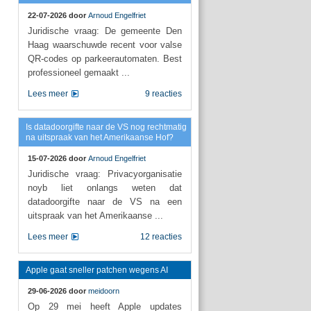
22-07-2026 door
Arnoud Engelfriet
Juridische vraag: De gemeente Den
Haag waarschuwde recent voor valse
QR-codes op parkeerautomaten. Best
professioneel gemaakt ...
Lees meer
9 reacties
Is datadoorgifte naar de VS nog rechtmatig
na uitspraak van het Amerikaanse Hof?
15-07-2026 door
Arnoud Engelfriet
Juridische vraag: Privacyorganisatie
noyb liet onlangs weten dat
datadoorgifte naar de VS na een
uitspraak van het Amerikaanse ...
Lees meer
12 reacties
Apple gaat sneller patchen wegens AI
29-06-2026 door
meidoorn
Op 29 mei heeft Apple updates