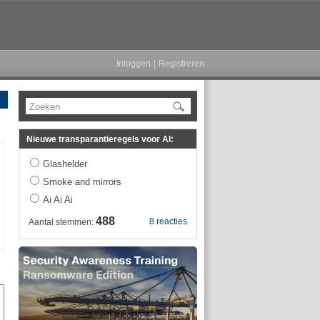
Inloggen
|
Registreren
Zoeken
Nieuwe transparantieregels voor AI:
Glashelder
Smoke and mirrors
Ai Ai Ai
488
8 reacties
Aantal stemmen: