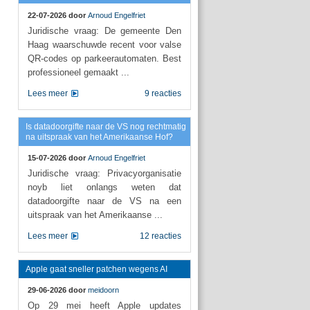
22-07-2026 door
Arnoud Engelfriet
Juridische vraag: De gemeente Den
Haag waarschuwde recent voor valse
QR-codes op parkeerautomaten. Best
professioneel gemaakt ...
Lees meer
9 reacties
Is datadoorgifte naar de VS nog rechtmatig
na uitspraak van het Amerikaanse Hof?
15-07-2026 door
Arnoud Engelfriet
Juridische vraag: Privacyorganisatie
noyb liet onlangs weten dat
datadoorgifte naar de VS na een
uitspraak van het Amerikaanse ...
Lees meer
12 reacties
Apple gaat sneller patchen wegens AI
29-06-2026 door
meidoorn
Op 29 mei heeft Apple updates