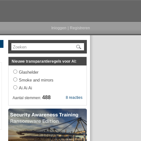
Inloggen
|
Registreren
Zoeken
Nieuwe transparantieregels voor AI:
Glashelder
Smoke and mirrors
Ai Ai Ai
488
8 reacties
Aantal stemmen: