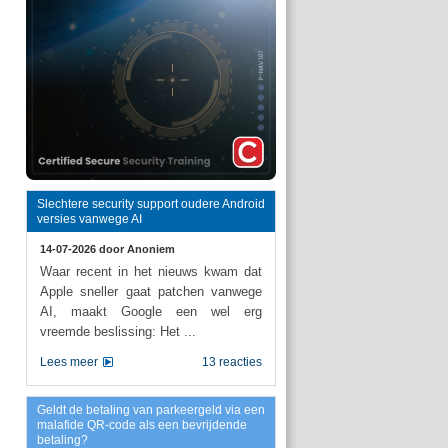
Slechtere security support oudere Android
versies vanwege AI
14-07-2026 door
Anoniem
Waar recent in het nieuws kwam dat
Apple sneller gaat patchen vanwege
AI, maakt Google een wel erg
vreemde beslissing: Het ...
Lees meer
13 reacties
Geldt de betaling van parkeergeld via een
malafide QR-code als een bevrijdende
betaling?