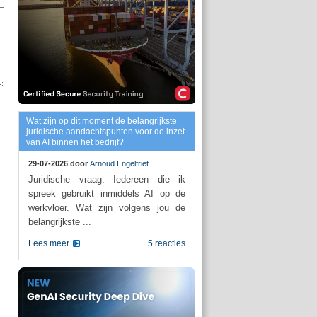
Wat zijn op dit moment de belangrijkste
juridische aandachtspunten voor de inzet
van AI binnen het bedrijf?
29-07-2026 door
Arnoud Engelfriet
Juridische vraag: Iedereen die ik
spreek gebruikt inmiddels AI op de
werkvloer. Wat zijn volgens jou de
belangrijkste ...
Lees meer
5 reacties