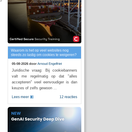
Waarom is het op veel websites nog
steeds zo lastig om cookies te weigeren?
05-08-2026 door
Arnoud Engelfriet
Juridische vraag: Bij cookiebanners
valt me regelmatig op dat "alles
accepteren" veel eenvoudiger is dan
keuzes of zelfs gewoon ...
Lees meer
12 reacties