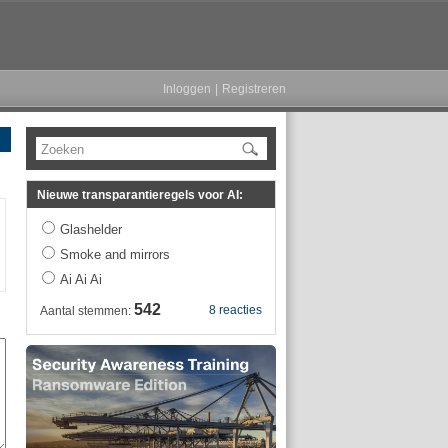
Inloggen
|
Registreren
Zoeken
Nieuwe transparantieregels voor AI:
Glashelder
Smoke and mirrors
Ai Ai Ai
542
8 reacties
Aantal stemmen: