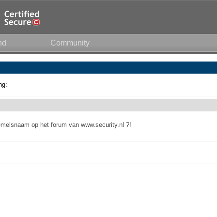
nd
Community
ng:
melsnaam op het forum van www.security.nl ?!