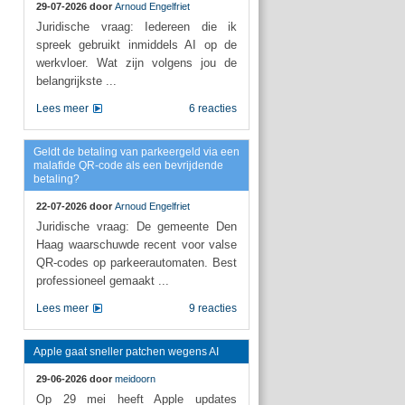
29-07-2026 door
Arnoud Engelfriet
Juridische vraag: Iedereen die ik
spreek gebruikt inmiddels AI op de
werkvloer. Wat zijn volgens jou de
belangrijkste ...
Lees meer
6 reacties
Geldt de betaling van parkeergeld via een
malafide QR-code als een bevrijdende
betaling?
22-07-2026 door
Arnoud Engelfriet
Juridische vraag: De gemeente Den
Haag waarschuwde recent voor valse
QR-codes op parkeerautomaten. Best
professioneel gemaakt ...
Lees meer
9 reacties
Apple gaat sneller patchen wegens AI
29-06-2026 door
meidoorn
Op 29 mei heeft Apple updates