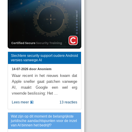
Slechtere security support oudere Android
versies vanwege AI
14-07-2026 door
Anoniem
Waar recent in het nieuws kwam dat
Apple sneller gaat patchen vanwege
AI, maakt Google een wel erg
vreemde beslissing: Het ...
Lees meer
13 reacties
Wat zijn op dit moment de belangrijkste
juridische aandachtspunten voor de inzet
van AI binnen het bedrijf?