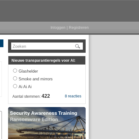
Inloggen
|
Registreren
Zoeken
Nieuwe transparantieregels voor AI:
Glashelder
Smoke and mirrors
Ai Ai Ai
422
8 reacties
Aantal stemmen: