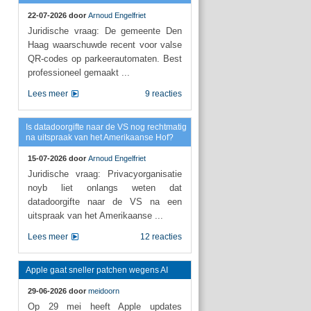
22-07-2026 door
Arnoud Engelfriet
Juridische vraag: De gemeente Den
Haag waarschuwde recent voor valse
QR-codes op parkeerautomaten. Best
professioneel gemaakt ...
Lees meer
9 reacties
Is datadoorgifte naar de VS nog rechtmatig
na uitspraak van het Amerikaanse Hof?
15-07-2026 door
Arnoud Engelfriet
Juridische vraag: Privacyorganisatie
noyb liet onlangs weten dat
datadoorgifte naar de VS na een
uitspraak van het Amerikaanse ...
Lees meer
12 reacties
Apple gaat sneller patchen wegens AI
29-06-2026 door
meidoorn
Op 29 mei heeft Apple updates