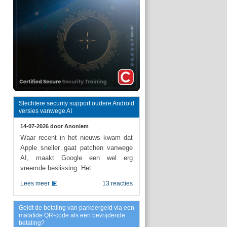
Slechtere security support oudere Android
versies vanwege AI
14-07-2026 door
Anoniem
Waar recent in het nieuws kwam dat
Apple sneller gaat patchen vanwege
AI, maakt Google een wel erg
vreemde beslissing: Het ...
Lees meer
13 reacties
Geldt de betaling van parkeergeld via een
malafide QR-code als een bevrijdende
betaling?