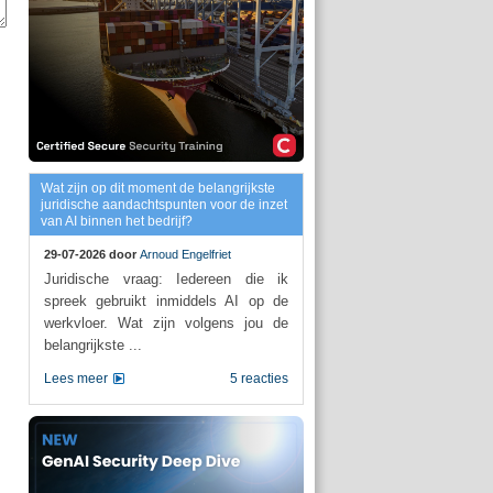
Wat zijn op dit moment de belangrijkste
juridische aandachtspunten voor de inzet
van AI binnen het bedrijf?
29-07-2026 door
Arnoud Engelfriet
Juridische vraag: Iedereen die ik
spreek gebruikt inmiddels AI op de
werkvloer. Wat zijn volgens jou de
belangrijkste ...
Lees meer
5 reacties