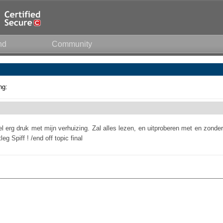
nd
Community
ng:
l erg druk met mijn verhuizing. Zal alles lezen, en uitproberen met en zonder
g Spiff ! /end off topic final