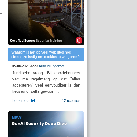
Waarom is het op veel websites nog
steeds zo lastig om cookies te weigeren?
05-08-2026 door
Arnoud Engelfriet
Juridische vraag: Bij cookiebanners
valt me regelmatig op dat "alles
accepteren" veel eenvoudiger is dan
keuzes of zelfs gewoon ...
Lees meer
12 reacties