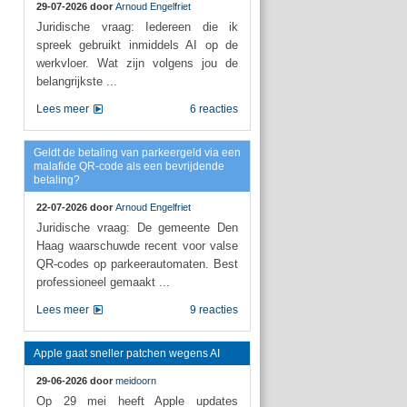
29-07-2026 door
Arnoud Engelfriet
Juridische vraag: Iedereen die ik
spreek gebruikt inmiddels AI op de
werkvloer. Wat zijn volgens jou de
belangrijkste ...
Lees meer
6 reacties
Geldt de betaling van parkeergeld via een
malafide QR-code als een bevrijdende
betaling?
22-07-2026 door
Arnoud Engelfriet
Juridische vraag: De gemeente Den
Haag waarschuwde recent voor valse
QR-codes op parkeerautomaten. Best
professioneel gemaakt ...
Lees meer
9 reacties
Apple gaat sneller patchen wegens AI
29-06-2026 door
meidoorn
Op 29 mei heeft Apple updates