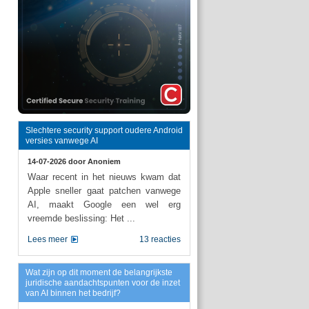
Slechtere security support oudere Android
versies vanwege AI
14-07-2026 door
Anoniem
Waar recent in het nieuws kwam dat
Apple sneller gaat patchen vanwege
AI, maakt Google een wel erg
vreemde beslissing: Het ...
Lees meer
13 reacties
Wat zijn op dit moment de belangrijkste
juridische aandachtspunten voor de inzet
van AI binnen het bedrijf?