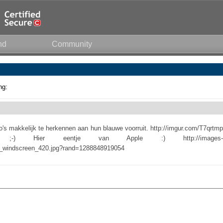
nd
Community
ng:
to's makkelijk te herkennen aan hun blauwe voorruit. http://imgur.com/T7qrtmp
-) Hier eentje van Apple :) http://images-
ed_windscreen_420.jpg?rand=1288848919054