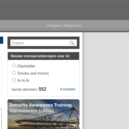
Inloggen
|
Registreren
Zoeken
Nieuwe transparantieregels voor AI:
Glashelder
Smoke and mirrors
Ai Ai Ai
552
8 reacties
Aantal stemmen: