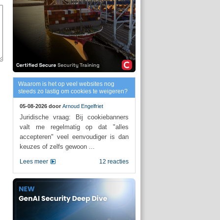
Waarom is het op veel websites nog
steeds zo lastig om cookies te weigeren?
05-08-2026 door
Arnoud Engelfriet
Juridische vraag: Bij cookiebanners
valt me regelmatig op dat "alles
accepteren" veel eenvoudiger is dan
keuzes of zelfs gewoon ...
Lees meer
12 reacties