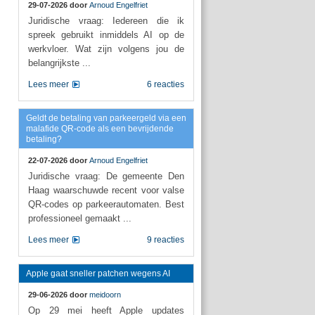
29-07-2026 door
Arnoud Engelfriet
Juridische vraag: Iedereen die ik
spreek gebruikt inmiddels AI op de
werkvloer. Wat zijn volgens jou de
belangrijkste ...
Lees meer
6 reacties
Geldt de betaling van parkeergeld via een
malafide QR-code als een bevrijdende
betaling?
22-07-2026 door
Arnoud Engelfriet
Juridische vraag: De gemeente Den
Haag waarschuwde recent voor valse
QR-codes op parkeerautomaten. Best
professioneel gemaakt ...
Lees meer
9 reacties
Apple gaat sneller patchen wegens AI
29-06-2026 door
meidoorn
Op 29 mei heeft Apple updates