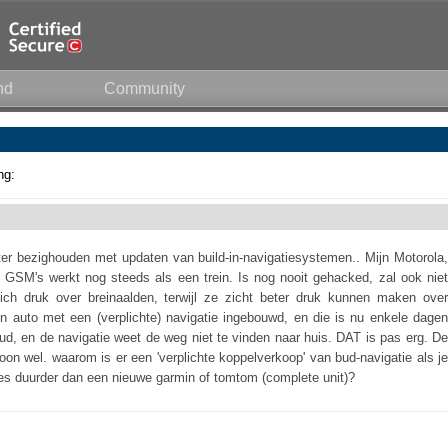
nd
Community
ng:
r bezighouden met updaten van build-in-navigatiesystemen.. Mijn Motorola,
d GSM's werkt nog steeds als een trein. Is nog nooit gehacked, zal ook niet
h druk over breinaalden, terwijl ze zicht beter druk kunnen maken over
n auto met een (verplichte) navigatie ingebouwd, en die is nu enkele dagen
oud, en de navigatie weet de weg niet te vinden naar huis. DAT is pas erg. De
wel. waarom is er een 'verplichte koppelverkoop' van bud-navigatie als je
es duurder dan een nieuwe garmin of tomtom (complete unit)?