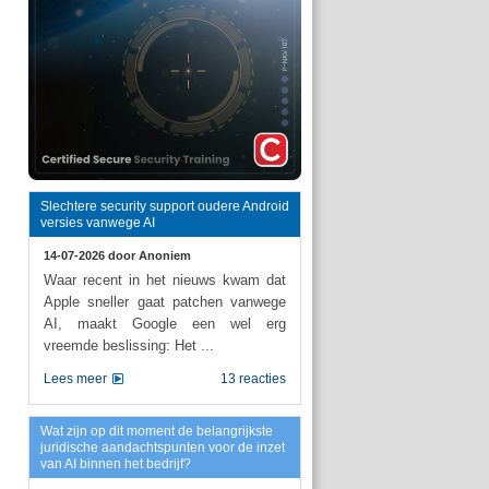
Slechtere security support oudere Android
versies vanwege AI
14-07-2026 door
Anoniem
Waar recent in het nieuws kwam dat
Apple sneller gaat patchen vanwege
AI, maakt Google een wel erg
vreemde beslissing: Het ...
Lees meer
13 reacties
Wat zijn op dit moment de belangrijkste
juridische aandachtspunten voor de inzet
van AI binnen het bedrijf?