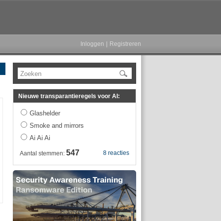
Inloggen
|
Registreren
Zoeken
Nieuwe transparantieregels voor AI:
Glashelder
Smoke and mirrors
Ai Ai Ai
547
8 reacties
Aantal stemmen: